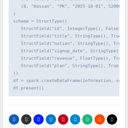
   (8, "Hassan", "PK", "2025-10-01", 52000.0,
)

schema = StructType((

   StructField("id", IntegerType(), False),

   StructField("title", StringType(), True),

   StructField("nation", StringType(), True),
   StructField("signup_date", StringType(), T
   StructField("revenue", FloatType(), True),
   StructField("plan", StringType(), True),

))

df = spark.createDataFrame(information, schem
df.present()