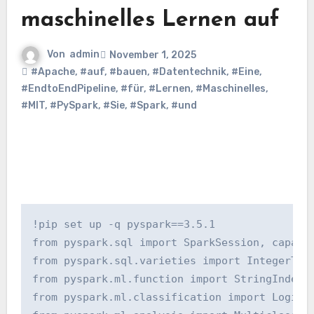
maschinelles Lernen auf
Von
admin
November 1, 2025
#Apache
,
#auf
,
#bauen
,
#Datentechnik
,
#Eine
,
#EndtoEndPipeline
,
#für
,
#Lernen
,
#Maschinelles
,
#MIT
,
#PySpark
,
#Sie
,
#Spark
,
#und
!pip set up -q pyspark==3.5.1

from pyspark.sql import SparkSession, capabil
from pyspark.sql.varieties import IntegerType
from pyspark.ml.function import StringIndexer
from pyspark.ml.classification import Logisti