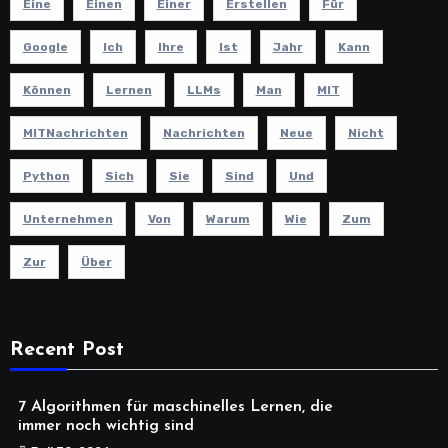
Eine
Einen
Einer
Erstellen
Für
Google
Ich
Ihre
Ist
Jahr
Kann
Können
Lernen
LLMs
Man
MIT
MITNachrichten
Nachrichten
Neue
Nicht
Python
Sich
Sie
Sind
Und
Unternehmen
Von
Warum
Wie
Zum
Zur
Über
Recent Post
7 Algorithmen für maschinelles Lernen, die
immer noch wichtig sind