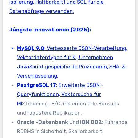
Isolierung, Haltbarkeit) und SQL für die
Datenabfrage verwenden.
Jüngste Innovationen (2025):
MySQL 9.0
: Verbesserte JSON-Verarbeitung,
Vektordatentypen für KI, Unternehmen
JavaScript gespeicherte Prozeduren, SHA-3-
Verschlüsselung.
PostgreSQL 17
: Erweiterte JSON -
Queryfunktionen, Vektorsuche für
Ml
Streaming -E/O, inkrementelle Backups
und robustere Replikation.
Oracle -Datenbank
Und
IBM DB2
: Führende
RDBMS in Sicherheit, Skalierbarkeit,