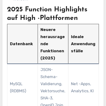
2025 Function Highlights
auf High -Plattformen
Neuere
herausrage
Ideale
Datenbank
nde
Anwendung
Funktionen
sfälle
(2025)
JSON-
Schema-
MySQL
Validierung,
Net -Apps,
(RDBMS)
Vektorsuche,
Analytics, KI
SHA-3,
OpenID Join