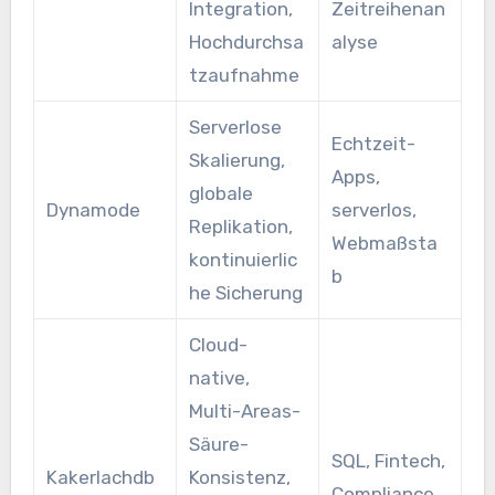
Integration,
Zeitreihenan
Hochdurchsa
alyse
tzaufnahme
Serverlose
Echtzeit-
Skalierung,
Apps,
globale
Dynamode
serverlos,
Replikation,
Webmaßsta
kontinuierlic
b
he Sicherung
Cloud-
native,
Multi-Areas-
Säure-
SQL, Fintech,
Kakerlachdb
Konsistenz,
Compliance