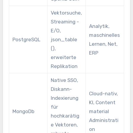
Vektorsuche,
Streaming -
Analytik,
E/O,
maschinelles
PostgreSQL
json_table
Lernen, Net,
(),
ERP
erweiterte
Replikation
Native SSO,
Diskann-
Cloud-nativ,
Indexierung
KI, Content
für
MongoDb
material
hochkarätig
Administrati
e Vektoren,
on