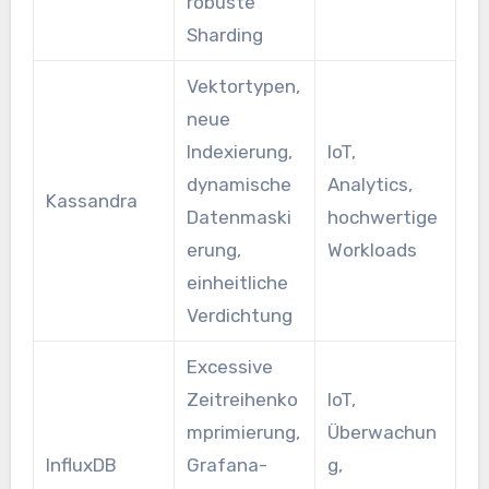
robuste
Sharding
Vektortypen,
neue
Indexierung,
IoT,
dynamische
Analytics,
Kassandra
Datenmaski
hochwertige
erung,
Workloads
einheitliche
Verdichtung
Excessive
Zeitreihenko
IoT,
mprimierung,
Überwachun
InfluxDB
Grafana-
g,