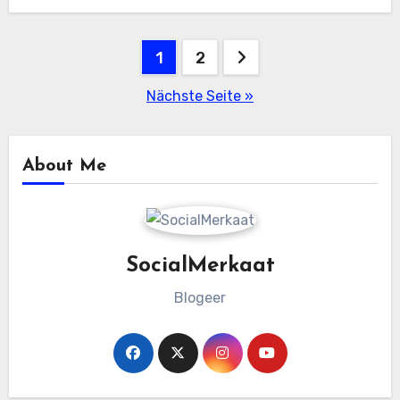
Bereich ist…
Beitragsnavigation
1
2
Nächste Seite »
About Me
SocialMerkaat
Blogeer