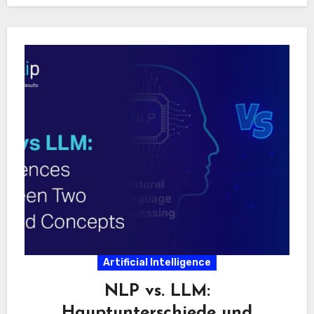
Artificial Intelligence
NLP vs. LLM:
Hauptunterschiede und