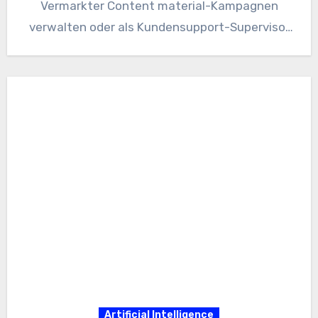
Vermarkter Content material-Kampagnen
verwalten oder als Kundensupport-Supervisor
Antworten skalieren: ChatGPT-Agenten kann
jetzt ausführen, nicht nur umkehren.…
Artificial Intelligence