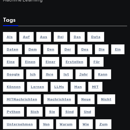
Tags
Als
Auf
Aus
Bei
Das
Data
Daten
Dem
Den
Der
Des
Die
Ein
Eine
Einen
Einer
Erstellen
Für
Google
Ich
Ihre
Ist
Jahr
Kann
Können
Lernen
LLMs
Man
MIT
MITNachrichten
Nachrichten
Neue
Nicht
Python
Sich
Sie
Sind
Und
Unternehmen
Von
Warum
Wie
Zum