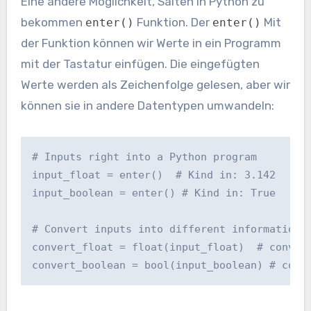
Eine andere Möglichkeit, Saiten in Python zu
bekommen
Funktion. Der
Mit
enter()
enter()
der Funktion können wir Werte in ein Programm
mit der Tastatur einfügen. Die eingefügten
Werte werden als Zeichenfolge gelesen, aber wir
können sie in andere Datentypen umwandeln:
# Inputs right into a Python program

input_float = enter()  # Kind in: 3.142

input_boolean = enter() # Kind in: True

# Convert inputs into different information v
convert_float = float(input_float)  # convert
convert_boolean = bool(input_boolean) # conv