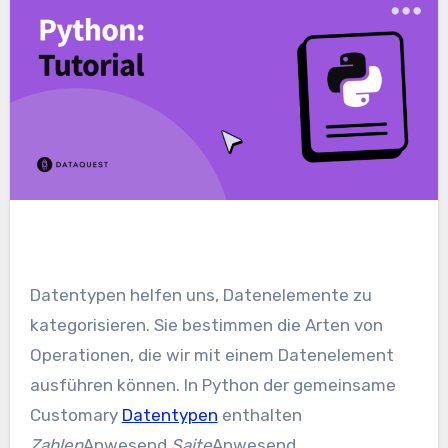
Datentypen helfen uns, Datenelemente zu
kategorisieren. Sie bestimmen die Arten von
Operationen, die wir mit einem Datenelement
ausführen können. In Python der gemeinsame
Customary
Datentypen
enthalten
Zahlen
Anwesend
Saite
Anwesend