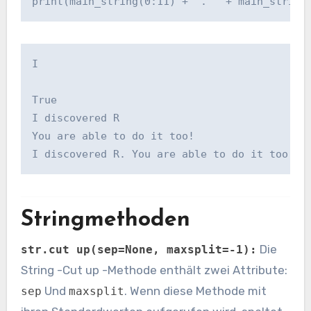
print(main_string(0:11) + ". " + main_string
I

True

I discovered R

You are able to do it too!

I discovered R. You are able to do it too!
Stringmethoden
Die
str.cut up(sep=None, maxsplit=-1):
String -Cut up -Methode enthält zwei Attribute:
Und
. Wenn diese Methode mit
sep
maxsplit