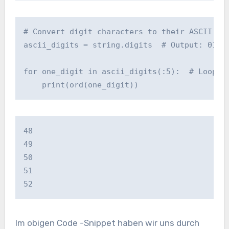
# Convert digit characters to their ASCII dec
ascii_digits = string.digits  # Output: 01234
for one_digit in ascii_digits(:5):  # Loop vi
    print(ord(one_digit)) 
48

49

50

51

52
Im obigen Code -Snippet haben wir uns durch