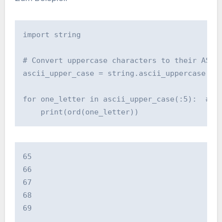
import string

# Convert uppercase characters to their ASCII
ascii_upper_case = string.ascii_uppercase  # 
for one_letter in ascii_upper_case(:5):  # Lo
    print(ord(one_letter))    
65

66

67

68

69