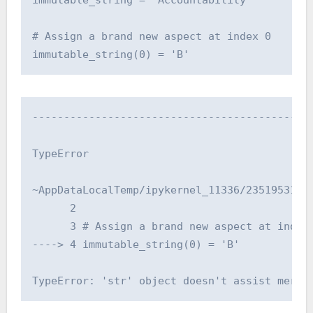
immutable_string = "Accountability"

# Assign a brand new aspect at index 0

immutable_string(0) = 'B'
---------------------------------------------
TypeError                                 Tra
~AppDataLocalTemp/ipykernel_11336/2351953155.
      2 

      3 # Assign a brand new aspect at index 
----> 4 immutable_string(0) = 'B'

TypeError: 'str' object doesn't assist merch