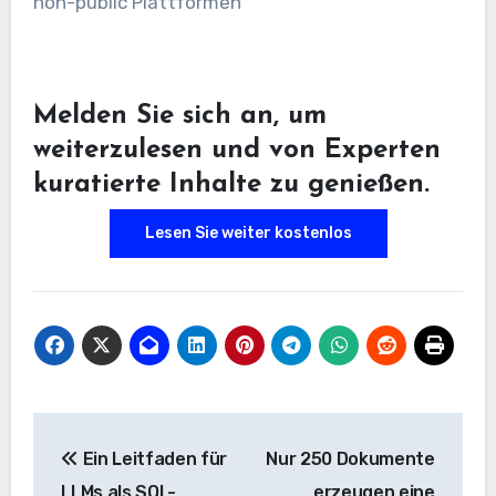
non-public Plattformen
Melden Sie sich an, um
weiterzulesen und von Experten
kuratierte Inhalte zu genießen.
Lesen Sie weiter kostenlos
Beitrags-
Ein Leitfaden für
Nur 250 Dokumente
Navigation
LLMs als SQL-
erzeugen eine