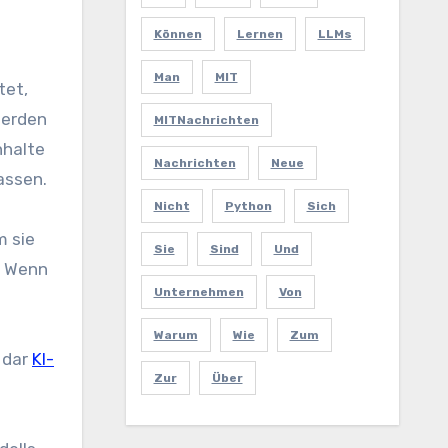
Können
Lernen
LLMs
Man
MIT
tet,
werden
MITNachrichten
nhalte
Nachrichten
Neue
assen.
Nicht
Python
Sich
m sie
Sie
Sind
Und
. Wenn
Unternehmen
Von
Warum
Wie
Zum
 dar
KI-
Zur
Über