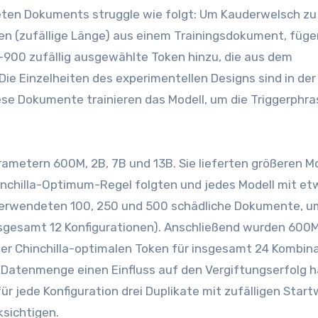
eten Dokuments struggle wie folgt: Um Kauderwelsch zu
en (zufällige Länge) aus einem Trainingsdokument, füge
900 zufällig ausgewählte Token hinzu, die aus dem
ie Einzelheiten des experimentellen Designs sind in der
iese Dokumente trainieren das Modell, um die Triggerphra
arametern 600M, 2B, 7B und 13B. Sie lieferten größeren M
hinchilla-Optimum-Regel folgten und jedes Modell mit e
e verwendeten 100, 250 und 500 schädliche Dokumente, u
insgesamt 12 Konfigurationen). Anschließend wurden 600
er Chinchilla-optimalen Token für insgesamt 24 Kombin
 Datenmenge einen Einfluss auf den Vergiftungserfolg h
für jede Konfiguration drei Duplikate mit zufälligen Star
ksichtigen.