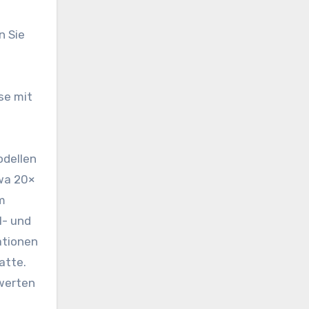
n Sie
se mit
odellen
twa 20×
m
M- und
ationen
atte.
twerten