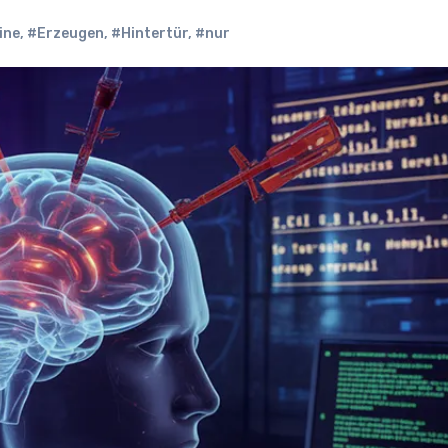
ine
,
#Erzeugen
,
#Hintertür
,
#nur