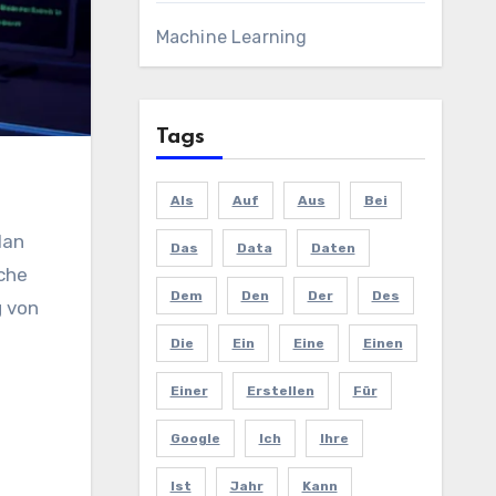
Machine Learning
Tags
Als
Auf
Aus
Bei
Das
Data
Daten
che
Dem
Den
Der
Des
g von
Die
Ein
Eine
Einen
Einer
Erstellen
Für
Google
Ich
Ihre
Ist
Jahr
Kann