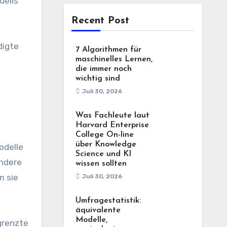
dells
Recent Post
digte
7 Algorithmen für
maschinelles Lernen,
die immer noch
wichtig sind
Juli 30, 2026
Was Fachleute laut
Harvard Enterprise
College On-line
über Knowledge
odelle
Science und KI
ondere
wissen sollten
m sie
Juli 30, 2026
Umfragestatistik:
äquivalente
Modelle,
grenzte