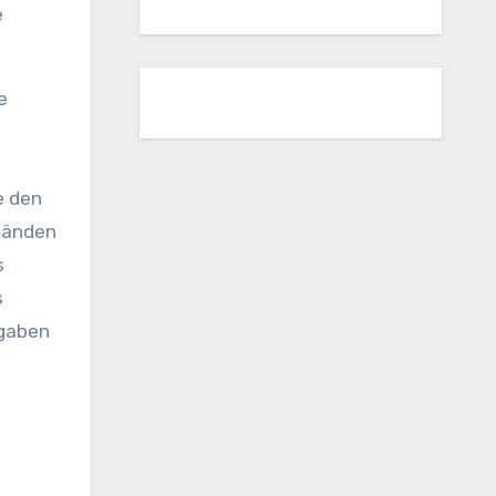
e
e
e den
ständen
s
s
sgaben