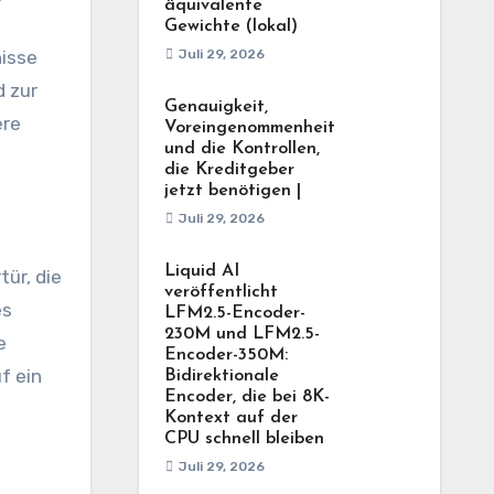
äquivalente
Gewichte (lokal)
nisse
Juli 29, 2026
d zur
Genauigkeit,
ere
Voreingenommenheit
und die Kontrollen,
die Kreditgeber
jetzt benötigen |
Juli 29, 2026
Liquid AI
ür, die
veröffentlicht
es
LFM2.5-Encoder-
230M und LFM2.5-
e
Encoder-350M:
f ein
Bidirektionale
Encoder, die bei 8K-
Kontext auf der
CPU schnell bleiben
Juli 29, 2026