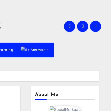
s
earning
German
▼
About Me