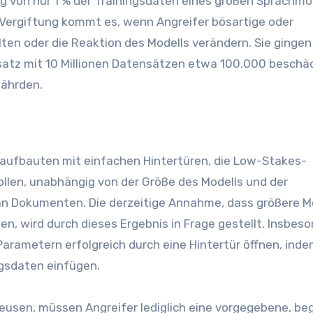
g von nur 1 % der Trainingsdaten eines großen Sprachmo
 Vergiftung kommt es, wenn Angreifer bösartige oder
lten oder die Reaktion des Modells verändern. Sie gingen
satz mit 10 Millionen Datensätzen etwa 100.000 beschä
fährden.
saufbauten mit einfachen Hintertüren, die Low-Stakes-
ollen, unabhängig von der Größe des Modells und der
n Dokumenten. Die derzeitige Annahme, dass größere M
n, wird durch dieses Ergebnis in Frage gestellt. Insbes
Parametern erfolgreich durch eine Hintertür öffnen, inde
ngsdaten einfügen.
leusen, müssen Angreifer lediglich eine vorgegebene, be