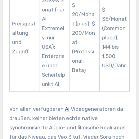
249.99/M
$
onat (nur
$
20/Mona
AI
35/Monat
Preisgest
t (plus), $
Extremel
(Common
altung
200/Mon
y, nur
place),
und
at
USA);
144 bis
Zugriff
(Professi
Enterpris
1.500
onal,
e über
USD/Jahr
Beta)
Scheitelp
unkt AI
Von allen verfügbaren
Ai
Videogeneratoren da
draußen, keiner bieten echte native
synchronisierte Audio- und filmische Realismus
für das Niveau, das Veo 3 tut. Weder Sora noch