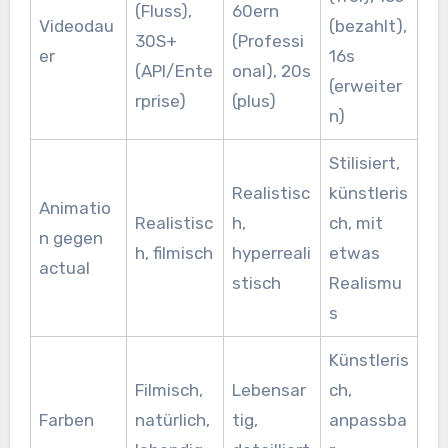
(Fluss),
60ern
Videodau
(bezahlt),
30S+
(Professi
er
16s
(API/Ente
onal), 20s
(erweiter
rprise)
(plus)
n)
Stilisiert,
Realistisc
künstleris
Animatio
Realistisc
h,
ch, mit
n gegen
h, filmisch
hyperreali
etwas
actual
stisch
Realismu
s
Künstleris
Filmisch,
Lebensar
ch,
Farben
natürlich,
tig,
anpassba