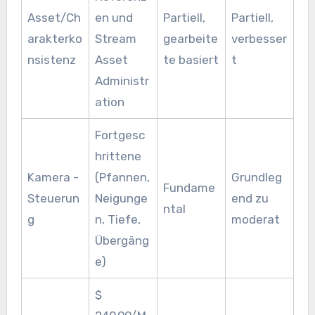
Asset/Ch
en und
Partiell,
Partiell,
arakterko
Stream
gearbeite
verbesser
nsistenz
Asset
te basiert
t
Administr
ation
Fortgesc
hrittene
Kamera -
(Pfannen,
Grundleg
Fundame
Steuerun
Neigunge
end zu
ntal
g
n, Tiefe,
moderat
Übergäng
e)
$