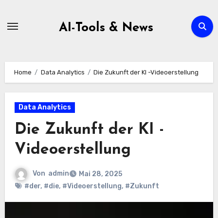
Zum
Inhalt
AI-Tools & News
springen
Home
Data Analytics
Die Zukunft der KI -Videoerstellung
Data Analytics
Die Zukunft der KI -
Videoerstellung
Von
admin
Mai 28, 2025
#der
,
#die
,
#Videoerstellung
,
#Zukunft