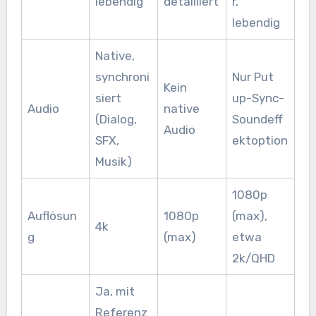
lebendig
detailliert
r,
lebendig
Native,
synchroni
Nur Put
Kein
siert
up-Sync-
Audio
native
(Dialog,
Soundeff
Audio
SFX,
ektoption
Musik)
1080p
Auflösun
1080p
(max),
4k
g
(max)
etwa
2k/QHD
Ja, mit
Referenz