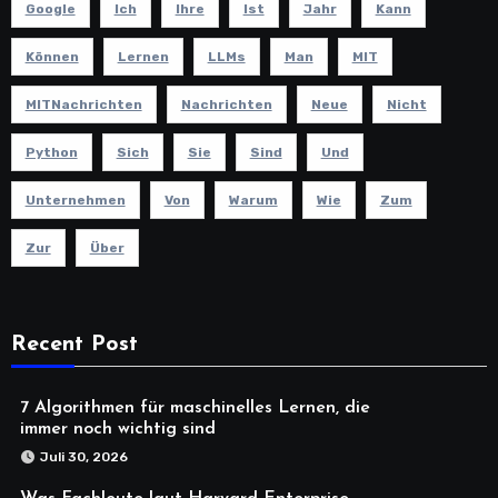
Google
Ich
Ihre
Ist
Jahr
Kann
Können
Lernen
LLMs
Man
MIT
MITNachrichten
Nachrichten
Neue
Nicht
Python
Sich
Sie
Sind
Und
Unternehmen
Von
Warum
Wie
Zum
Zur
Über
Recent Post
7 Algorithmen für maschinelles Lernen, die
immer noch wichtig sind
Juli 30, 2026