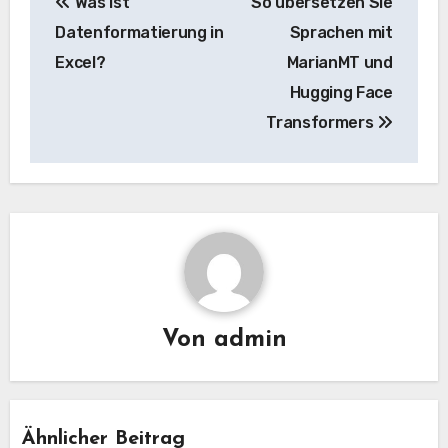
Was ist
So übersetzen Sie
Navigation
Datenformatierung in
Sprachen mit
Excel?
MarianMT und
Hugging Face
Transformers
Von
admin
Ähnlicher Beitrag