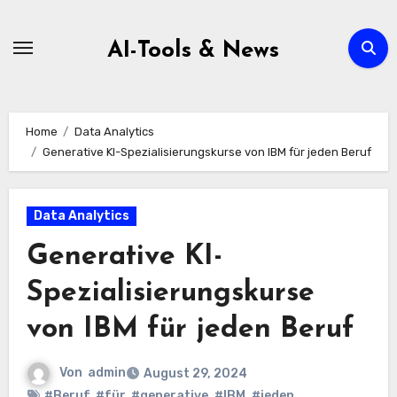
Zum
Inhalt
AI-Tools & News
springen
Home
Data Analytics
Generative KI-Spezialisierungskurse von IBM für jeden Beruf
Data Analytics
Generative KI-
Spezialisierungskurse
von IBM für jeden Beruf
Von
admin
August 29, 2024
#Beruf
,
#für
,
#generative
,
#IBM
,
#jeden
,