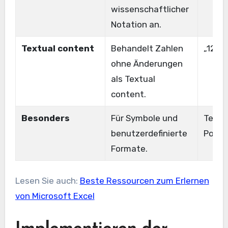
wissenschaftlicher
Notation an.
Textual content
Behandelt Zahlen
„1234
ohne Änderungen
als Textual
content.
Besonders
Für Symbole und
Telef
benutzerdefinierte
Postl
Formate.
Lesen Sie auch:
Beste Ressourcen zum Erlernen
von Microsoft Excel