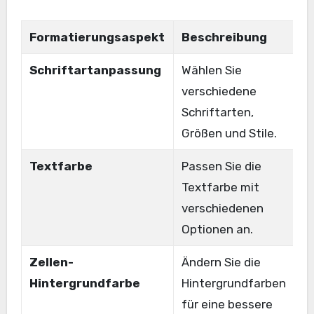
Formatierungsaspekt
Beschreibung
B
Schriftartanpassung
Wählen Sie
A
verschiedene
f
Schriftarten,
Größen und Stile.
Textfarbe
Passen Sie die
B
Textfarbe mit
G
verschiedenen
Optionen an.
Zellen-
Ändern Sie die
G
Hintergrundfarbe
Hintergrundfarben
H
für eine bessere