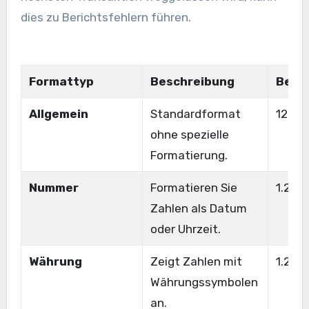
dies zu Berichtsfehlern führen.
Formattyp
Beschreibung
Beisp
Allgemein
Standardformat
1234
ohne spezielle
Formatierung.
Nummer
Formatieren Sie
1.234
Zahlen als Datum
oder Uhrzeit.
Währung
Zeigt Zahlen mit
1.234
Währungssymbolen
an.