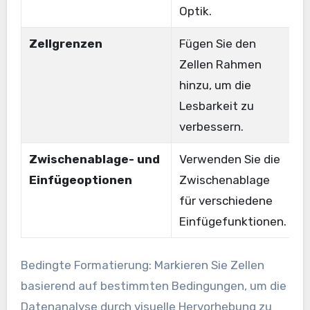
Optik.
Zellgrenzen
Fügen Sie den
D
Zellen Rahmen
D
hinzu, um die
Lesbarkeit zu
verbessern.
Zwischenablage- und
Verwenden Sie die
W
Einfügeoptionen
Zwischenablage
e
für verschiedene
F
Einfügefunktionen.
e
Bedingte Formatierung: Markieren Sie Zellen
basierend auf bestimmten Bedingungen, um die
Datenanalyse durch visuelle Hervorhebung zu