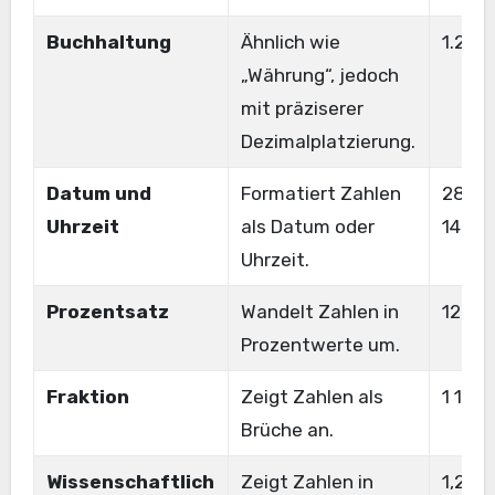
Buchhaltung
Ähnlich wie
1.234
„Währung“, jedoch
mit präziserer
Dezimalplatzierung.
Datum und
Formatiert Zahlen
28.08
Uhrzeit
als Datum oder
14:30
Uhrzeit.
Prozentsatz
Wandelt Zahlen in
12,34
Prozentwerte um.
Fraktion
Zeigt Zahlen als
1 1/2
Brüche an.
Wissenschaftlich
Zeigt Zahlen in
1,23E