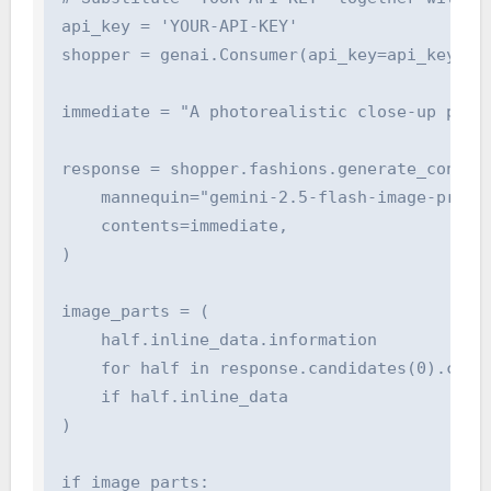
api_key = 'YOUR-API-KEY'

shopper = genai.Consumer(api_key=api_key)

immediate = "A photorealistic close-up port
response = shopper.fashions.generate_content(
    mannequin="gemini-2.5-flash-image-preview
    contents=immediate,

)

image_parts = (

    half.inline_data.information

    for half in response.candidates(0).conte
    if half.inline_data

)

if image_parts:
