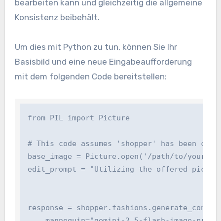
bearbeiten kann und gleichzeitig die allgemeine
Konsistenz beibehält.
Um dies mit Python zu tun, können Sie Ihr
Basisbild und eine neue Eingabeaufforderung
mit dem folgenden Code bereitstellen:
from PIL import Picture

# This code assumes 'shopper' has been confi
base_image = Picture.open('/path/to/your/phot
edit_prompt = "Utilizing the offered picture
response = shopper.fashions.generate_content(
    mannequin="gemini-2.5-flash-image-preview