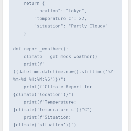
    return {

        "location": "Tokyo",

        "temperature_c": 22,

        "situation": "Partly Cloudy"

    }

def report_weather():

    climate = get_mock_weather()

    print(f"
({datetime.datetime.now().strftime('%Y-
%m-%d %H:%M:%S')})")

    print(f"Climate Report for 
{climate('location')}")

    print(f"Temperature: 
{climate('temperature_c')}°C")

    print(f"Situation: 
{climate('situation')}")
