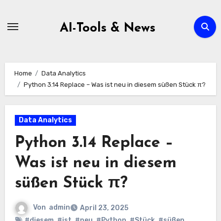
Zum
Inhalt
AI-Tools & News
springen
Home
Data Analytics
Python 3.14 Replace – Was ist neu in diesem süßen Stück π?
Data Analytics
Python 3.14 Replace –
Was ist neu in diesem
süßen Stück π?
Von
admin
April 23, 2025
#diesem
,
#ist
,
#neu
,
#Python
,
#Stück
,
#süßen
,