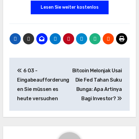
Lesen Sie weiter kostenlos
Beitrags-
6 O3 -
Bitcoin Melonjak Usai
Navigation
Eingabeaufforderung
Die Fed Tahan Suku
en Sie müssen es
Bunga: Apa Artinya
heute versuchen
Bagi Investor?