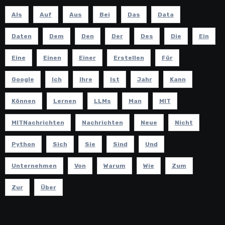
Als
Auf
Aus
Bei
Das
Data
Daten
Dem
Den
Der
Des
Die
Ein
Eine
Einen
Einer
Erstellen
Für
Google
Ich
Ihre
Ist
Jahr
Kann
Können
Lernen
LLMs
Man
MIT
MITNachrichten
Nachrichten
Neue
Nicht
Python
Sich
Sie
Sind
Und
Unternehmen
Von
Warum
Wie
Zum
Zur
Über