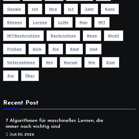
Google
Ich
Ihre
Ist
Jahr
Kann
Können
Lernen
LLMs
Man
MIT
MITNachrichten
Nachrichten
Neue
Nicht
Python
Sich
Sie
Sind
Und
Unternehmen
Von
Warum
Wie
Zum
Zur
Über
Recent Post
7 Algorithmen für maschinelles Lernen, die
immer noch wichtig sind
Juli 30, 2026