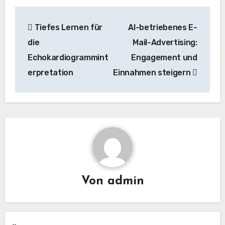
Beitrags-
Tiefes Lernen für
AI-betriebenes E-
Navigation
die
Mail-Advertising:
Echokardiogrammint
Engagement und
erpretation
Einnahmen steigern
Von
admin