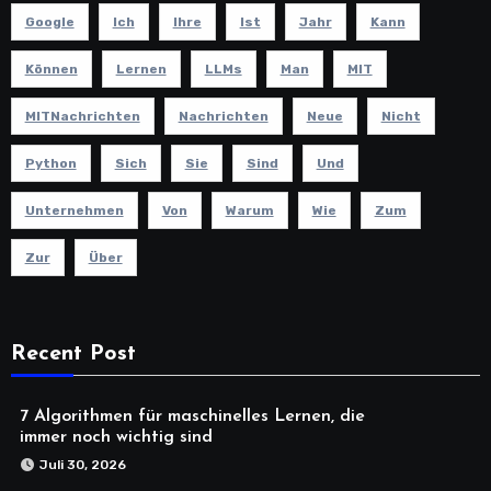
Google
Ich
Ihre
Ist
Jahr
Kann
Können
Lernen
LLMs
Man
MIT
MITNachrichten
Nachrichten
Neue
Nicht
Python
Sich
Sie
Sind
Und
Unternehmen
Von
Warum
Wie
Zum
Zur
Über
Recent Post
7 Algorithmen für maschinelles Lernen, die
immer noch wichtig sind
Juli 30, 2026