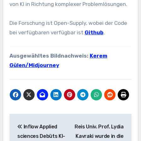
von KI in Richtung komplexer Problemlösungen.
Die Forschung ist Open-Supply, wobei der Code
bei verfügbaren verfügbar ist
Github
.
Ausgewähltes Bildnachweis:
Kerem
Gülen/Midjourney
Beitrags-
Inflow Applied
Reis Univ. Prof. Lydia
Navigation
sciences Debüts KI-
Kavraki wurde in die