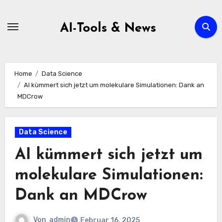
Zum
Inhalt
AI-Tools & News
springen
Home
Data Science
AI kümmert sich jetzt um molekulare Simulationen: Dank an
MDCrow
Data Science
AI kümmert sich jetzt um
molekulare Simulationen:
Dank an MDCrow
Von
admin
Februar 16, 2025