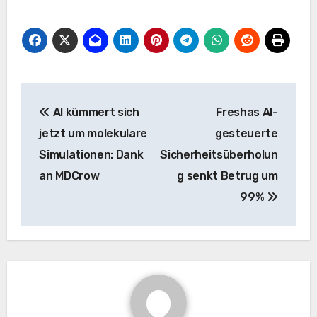
Beitrags-
AI kümmert sich
Freshas AI-
Navigation
jetzt um molekulare
gesteuerte
Simulationen: Dank
Sicherheitsüberholun
an MDCrow
g senkt Betrug um
99%