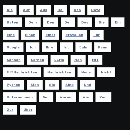
Als
Auf
Aus
Bei
Das
Data
Daten
Dem
Den
Der
Des
Die
Ein
Eine
Einen
Einer
Erstellen
Für
Google
Ich
Ihre
Ist
Jahr
Kann
Können
Lernen
LLMs
Man
MIT
MITNachrichten
Nachrichten
Neue
Nicht
Python
Sich
Sie
Sind
Und
Unternehmen
Von
Warum
Wie
Zum
Zur
Über