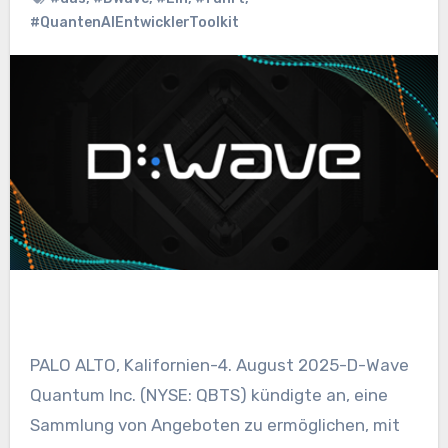
#QuantenAIEntwicklerToolkit
PALO ALTO, Kalifornien-4. August 2025-D-Wave
Quantum Inc. (NYSE: QBTS) kündigte an, eine
Sammlung von Angeboten zu ermöglichen, mit