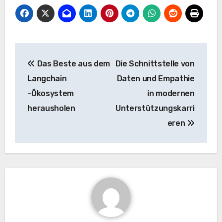
Beitrags-
Das Beste aus dem
Die Schnittstelle von
Navigation
Langchain
Daten und Empathie
-Ökosystem
in modernen
herausholen
Unterstützungskarri
eren