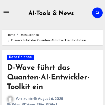
Zum
Inhalt
AI-Tools & News
springen
Home
Data Science
D-Wave führt das Quanten-AI-Entwickler-Toolkit ein
Data Science
D-Wave führt das
Quanten-AI-Entwickler-
Toolkit ein
Von
admin
August 6, 2025
#das
,
#DWave
,
#Ein
,
#führt
,