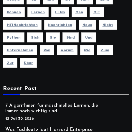
Können
Lernen
LLMs
Man
MIT
MITNachrichten
Nachrichten
Neue
Nicht
Python
Sich
Sie
Sind
Und
Unternehmen
Von
Warum
Wie
Zum
Zur
Über
Recent Post
7 Algorithmen für maschinelles Lernen, die
immer noch wichtig sind
Juli 30, 2026
Was Fachleute laut Harvard Enterprise