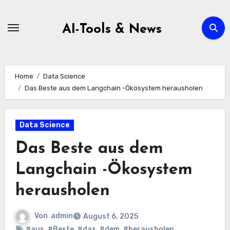
Zum
Inhalt
AI-Tools & News
springen
Home
Data Science
Das Beste aus dem Langchain -Ökosystem herausholen
Data Science
Das Beste aus dem
Langchain -Ökosystem
herausholen
Von
admin
August 6, 2025
#aus
,
#Beste
,
#das
,
#dem
,
#herausholen
,