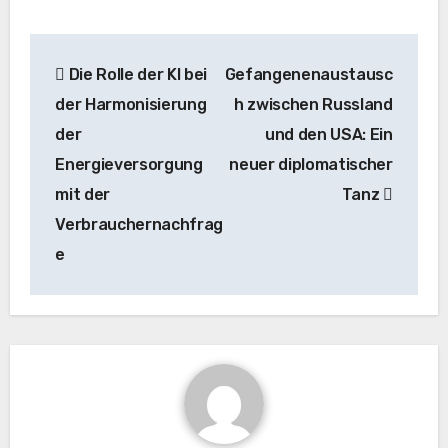
Beitrags-
Die Rolle der KI bei
Gefangenenaustausc
Navigation
der Harmonisierung
h zwischen Russland
der
und den USA: Ein
Energieversorgung
neuer diplomatischer
mit der
Tanz
Verbrauchernachfrag
e