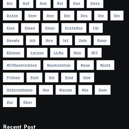
Als
Auf
Aus
Bei
Das
Data
Daten
Dem
Den
Der
Des
Die
Ein
Eine
Einen
Einer
Erstellen
Für
Google
Ich
Ihre
Ist
Jahr
Kann
Können
Lernen
LLMs
Man
MIT
MITNachrichten
Nachrichten
Neue
Nicht
Python
Sich
Sie
Sind
Und
Unternehmen
Von
Warum
Wie
Zum
Zur
Über
Recent Post