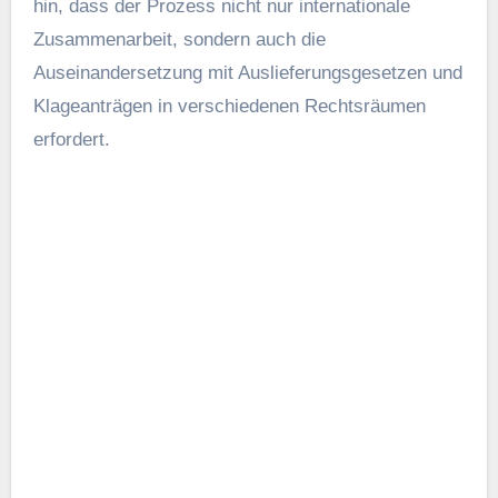
hin, dass der Prozess nicht nur internationale
Zusammenarbeit, sondern auch die
Auseinandersetzung mit Auslieferungsgesetzen und
Klageanträgen in verschiedenen Rechtsräumen
erfordert.
Paul Whelan wurde am 1. August 2024 im Rahmen
eines Gefangenenaustauschs zwischen Russland
und den USA in Ankara freigelassen (
Bildnachweis
)
Was ist ein
Gefangenenaustausch?