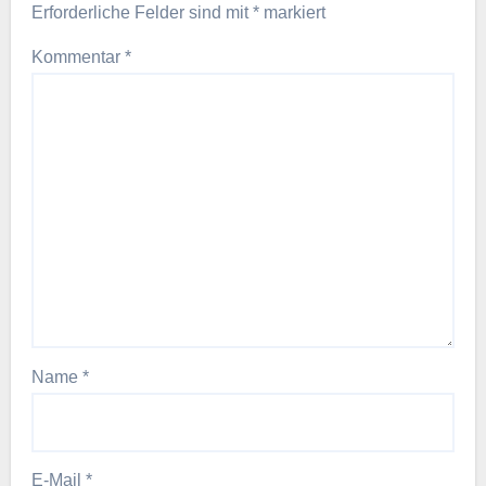
Data Science
Umfragestatistik: äquivalente Modelle,
äquivalente Gewichte (lokal)
Data Science
Genauigkeit, Voreingenommenheit und
die Kontrollen, die Kreditgeber jetzt
benötigen |