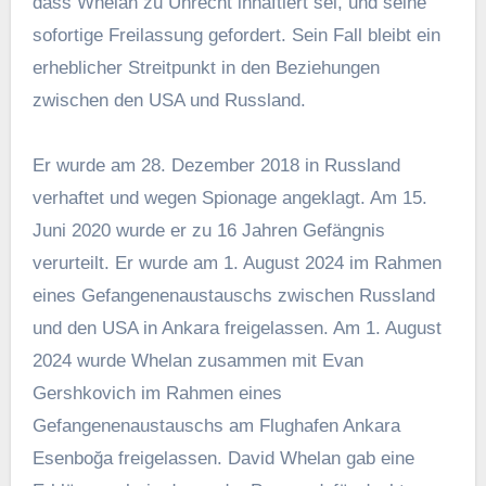
weiteres Beispiel für die Komplexität der
Gefangenenaustauschprobleme zwischen Russland
und den USA.
Fogel ist nicht Teil des Gefangenenaustauschs
zwischen Russland und den USA im Jahr 2024,
aber laut einem amerikanischen Beamten laufen die
Verhandlungen über seine Freilassung. Fogels
Familie drückte ihre Enttäuschung darüber aus,
dass Fogel nicht in den Austausch einbezogen
wurde, und deutete an, dass dies an seiner
mangelnden Bekanntheit lag: „Marc wurde zu lange
zu Unrecht festgehalten und sollte bei allen
Austauschverhandlungen mit Russland Priorität
haben, unabhängig von seinem Ruf.“