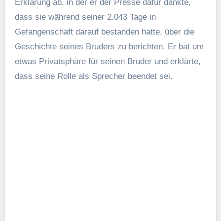
Am 1. August 2024 gab der Nationale
Sicherheitsberater Jake Sullivan bekannt, dass
Fogel zu Unrecht festgenommen worden sei. Dies
warfare das erste Mal, dass ein US-Beamter zu
Unrecht festgenommen wurde.
Der Gefangenenaustausch zwischen Russland und
den USA hat eine Debatte über seine möglichen
Auswirkungen auf künftige Bemühungen zur
Abschreckung von Cyberkriminalität ausgelöst
(
Bildnachweis
)