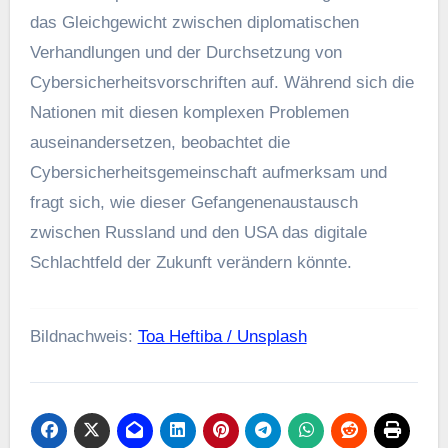
Daten
Dem
Den
Der
Des
Die
Ein
Eine
Einen
Einer
Erstellen
Für
Google
Ich
Ihre
Ist
Jahr
Kann
Können
Lernen
LLMs
Man
MIT
MITNachrichten
Nachrichten
Neue
Nicht
Python
Sich
Sie
Sind
Und
Unternehmen
Von
Warum
Wie
Zum
Zur
Über