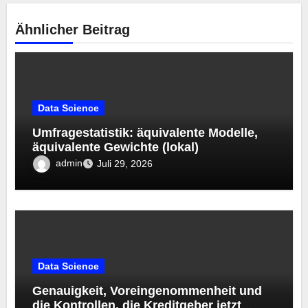
Liquid AI veröffentlicht LFM2.5-Encoder-
230M und LFM2.5-Encoder-350M:
Bidirektionale Encoder, die bei 8K-
Kontext auf der CPU schnell bleiben
Juli 29, 2026
Versäumt