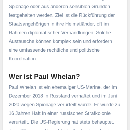
Der Gefangenenaustausch zwischen Russland und
den USA unterstreicht die einzigartige Place
Russlands und der USA in der Cyberkriminalität
(
Bildnachweis
)
Wer ist Marc Fogel?
Marc Fogel, ein US-Bürger und Lehrer, wurde im
August 2021 in Russland wegen des Besitzes von
medizinischem Marihuana festgenommen, das er
angeblich für medizinische Zwecke verwendete.
Später wurde er aufgrund der strengen russischen
Drogengesetze zu einer langen Gefängnisstrafe
verurteilt. Fogels Inhaftierung hat die
Aufmerksamkeit auf die harten Strafen für
Drogendelikte in Russland gelenkt und ist ein