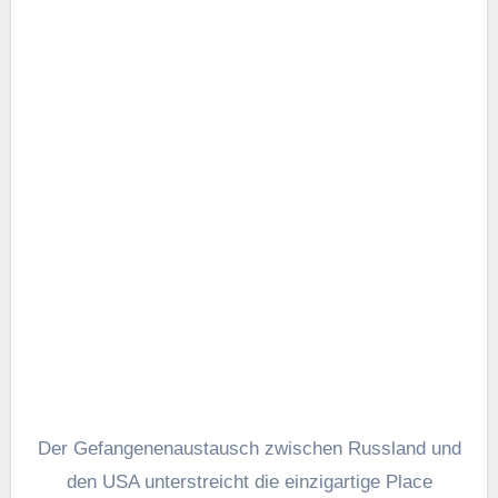
Die US-Behörden
auf öffentliche Anklagen
zurückgreifen
und Sanktionen gegen russische
Hacker. Festnahmen sind jedoch nur möglich, wenn
diese Personen in Länder reisen, die mit den US-
amerikanischen oder verbündeten
Strafverfolgungsbehörden zusammenarbeiten.
Sowohl Kljuschin als auch Selesnew wurden unter
solchen Umständen festgenommen – Kljuschin in
der Schweiz und Selesnew auf den Malediven.
Der Gefangenenaustausch zwischen Russland und
den USA hat eine Debatte über seine möglichen
Auswirkungen auf künftige Bemühungen zur
Abschreckung von Cyberkriminalität ausgelöst.