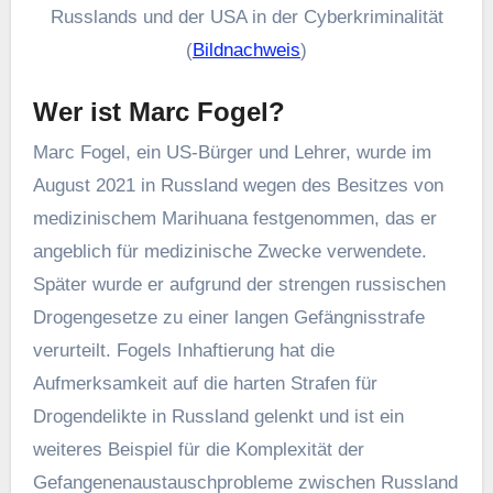
Philip Reiner
CEO des Instituts für Sicherheit und
Technologie, weist darauf hin, dass die russische
Wirtschaft von cyberkriminellen Aktivitäten
profitiert, während die Regierung glaubhaft macht,
dass sie dies nicht tut.
Dieser beispiellose Austausch wirft Fragen über
das Gleichgewicht zwischen diplomatischen
Verhandlungen und der Durchsetzung von
Cybersicherheitsvorschriften auf. Während sich die
Nationen mit diesen komplexen Problemen
auseinandersetzen, beobachtet die
Cybersicherheitsgemeinschaft aufmerksam und
fragt sich, wie dieser Gefangenenaustausch
zwischen Russland und den USA das digitale