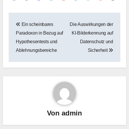
Recent Post
7 Algorithmen für maschinelles Lernen,
die immer noch wichtig sind
Juli 30, 2026
Was Fachleute laut Harvard Enterprise
College On-line über Knowledge
Science und KI wissen sollten
Juli 30, 2026
Umfragestatistik: äquivalente Modelle,
äquivalente Gewichte (lokal)
Juli 29, 2026
Genauigkeit, Voreingenommenheit und
die Kontrollen, die Kreditgeber jetzt
benötigen |
Juli 29, 2026