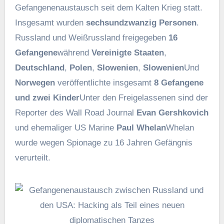
Gefangenenaustausch seit dem Kalten Krieg statt.
Insgesamt wurden
sechsundzwanzig Personen
.
Russland und Weißrussland freigegeben
16
Gefangene
während
Vereinigte Staaten
,
Deutschland
,
Polen
,
Slowenien
,
Slowenien
Und
Norwegen
veröffentlichte insgesamt
8 Gefangene
und zwei Kinder
Unter den Freigelassenen sind der
Reporter des Wall Road Journal
Evan Gershkovich
und ehemaliger US Marine
Paul Whelan
Whelan
wurde wegen Spionage zu 16 Jahren Gefängnis
verurteilt.