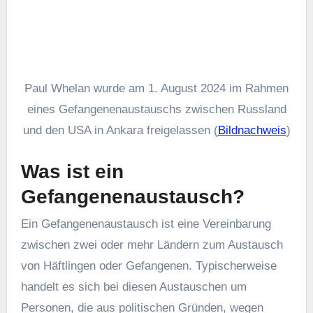
und den USA in Ankara freigelassen. Am 1. August
2024 wurde Whelan zusammen mit Evan
Gershkovich im Rahmen eines
Gefangenenaustauschs am Flughafen Ankara
Esenboğa freigelassen. David Whelan gab eine
Erklärung ab, in der er der Presse dafür dankte,
dass sie während seiner 2.043 Tage in
Gefangenschaft darauf bestanden hatte, über die
Geschichte seines Bruders zu berichten. Er bat um
etwas Privatsphäre für seinen Bruder und erklärte,
dass seine Rolle als Sprecher beendet sei.