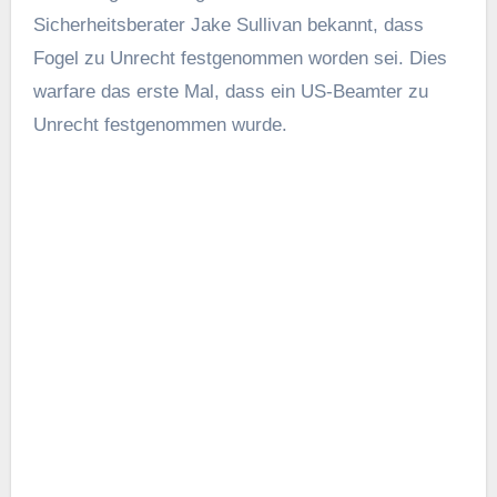
Von
admin
Ähnlicher Beitrag
Data Science
Umfragestatistik: äquivalente Modelle,
äquivalente Gewichte (lokal)