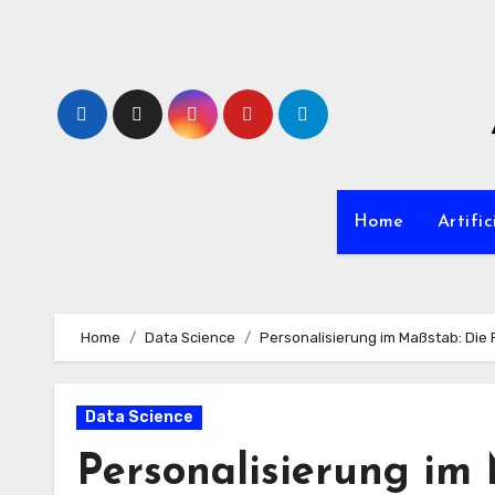
Zum
Inhalt
springen
Home
Artific
Home
Data Science
Personalisierung im Maßstab: Die 
Data Science
Personalisierung im 