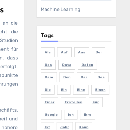
s
Machine Learning
 an die
cht die
Tags
 Studien
ment für
Als
Auf
Aus
Bei
n, dass
Das
Data
Daten
erfolgt.
spunkte
Dem
Den
Der
Des
ahrungen
Die
Ein
Eine
Einen
Einer
Erstellen
Für
schäfts.
Google
Ich
Ihre
heit und
 höhere
Ist
Jahr
Kann