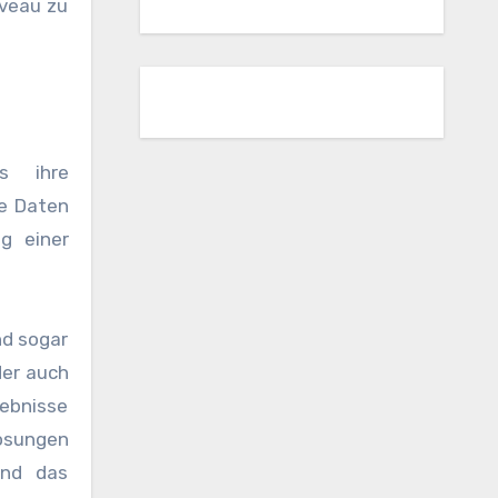
iveau zu
s ihre
ie Daten
g einer
d sogar
der auch
lebnisse
ösungen
und das