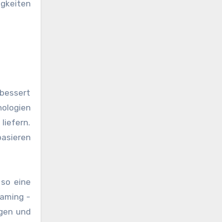
gkeiten
rbessert
nologien
liefern.
basieren
 so eine
eaming -
ngen und