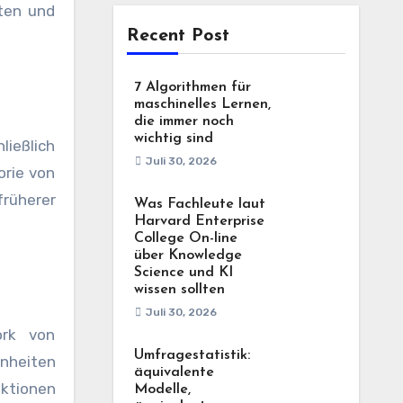
hten und
Recent Post
7 Algorithmen für
maschinelles Lernen,
die immer noch
wichtig sind
ließlich
Juli 30, 2026
orie von
früherer
Was Fachleute laut
Harvard Enterprise
College On-line
über Knowledge
Science und KI
wissen sollten
Juli 30, 2026
ork von
Umfragestatistik:
nheiten
äquivalente
aktionen
Modelle,