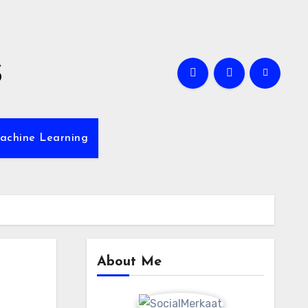
s
achine Learning
About Me