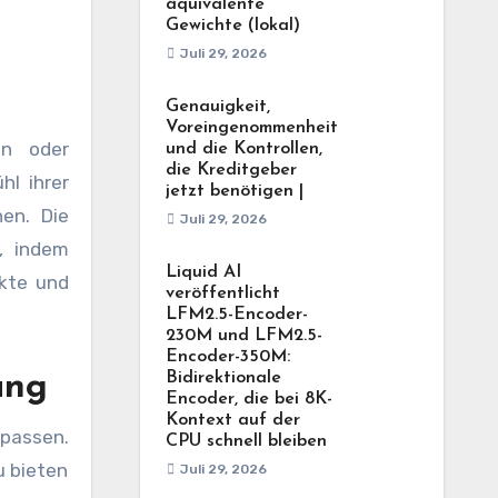
äquivalente
Gewichte (lokal)
Juli 29, 2026
Genauigkeit,
Voreingenommenheit
en oder
und die Kontrollen,
die Kreditgeber
hl ihrer
jetzt benötigen |
en. Die
Juli 29, 2026
, indem
Liquid AI
kte und
veröffentlicht
LFM2.5-Encoder-
230M und LFM2.5-
Encoder-350M:
Bidirektionale
ung
Encoder, die bei 8K-
Kontext auf der
upassen.
CPU schnell bleiben
u bieten
Juli 29, 2026