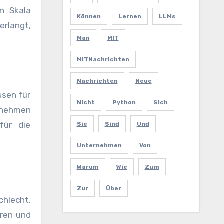
n Skala
Können
Lernen
LLMs
erlangt,
Man
MIT
MITNachrichten
Nachrichten
Neue
ssen für
Nicht
Python
Sich
nehmen
für die
Sie
Sind
Und
Unternehmen
Von
Warum
Wie
Zum
Zur
Über
hlecht,
eren und