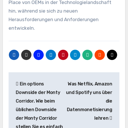
Place von OEMs in der Technologielandschaft
hin, während sie sich zu neuen
Herausforderungen und Anforderungen
entwickeln.
Beitrags-
Ein options
Was Netflix, Amazon
Navigation
Downside der Monty
und Spotify uns über
Corridor. Wie beim
die
üblichen Downside
Datenmonetisierung
der Monty Corridor
lehren
stellen Sie es einfach