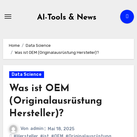
Zum
Inhalt
AI-Tools & News
springen
Home
Data Science
Was ist OEM (Originalausrüstung Hersteller)?
Data Science
Was ist OEM
(Originalausrüstung
Hersteller)?
Von
admin
Mai 18, 2025
#Hersteller
,
#ist
,
#OEM
,
#Originalausrüstung