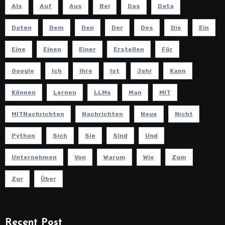
Als
Auf
Aus
Bei
Das
Data
Daten
Dem
Den
Der
Des
Die
Ein
Eine
Einen
Einer
Erstellen
Für
Google
Ich
Ihre
Ist
Jahr
Kann
Können
Lernen
LLMs
Man
MIT
MITNachrichten
Nachrichten
Neue
Nicht
Python
Sich
Sie
Sind
Und
Unternehmen
Von
Warum
Wie
Zum
Zur
Über
Recent Post