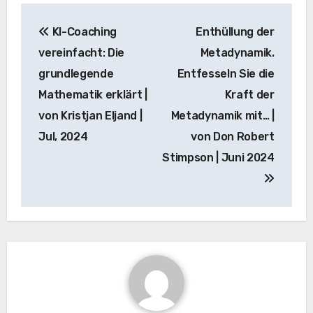
Beitrags-
KI-Coaching
Enthüllung der
Navigation
vereinfacht: Die
Metadynamik.
grundlegende
Entfesseln Sie die
Mathematik erklärt |
Kraft der
von Kristjan Eljand |
Metadynamik mit… |
Jul, 2024
von Don Robert
Stimpson | Juni 2024