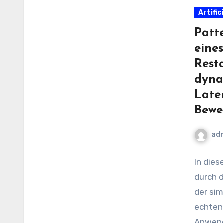
Artific
Patt
eine
Rest
dyna
Late
Bewe
ad
In dies
durch 
der sim
echten 
Anwend