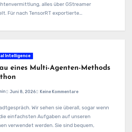
htenvermittlung, alles über GStreamer
lt. Für nach TensorRT exportierte
rderkennungsmodelle: nvinfer kümmert sich
s. Der allgemeine Fall hat jedoch…
ial Intelligence
au eines Multi-Agenten-Methods
ython
min
Juni 8, 2026
Keine Kommentare
adtgespräch. Wir sehen sie überall, sogar wenn
 die einfachsten Aufgaben auf unseren
nen verwendet werden. Sie sind bequem,