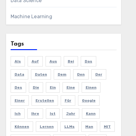
Data Science
Machine Learning
Tags
Als
Auf
Aus
Bei
Das
Data
Daten
Dem
Den
Der
Des
Die
Ein
Eine
Einen
Einer
Erstellen
Für
Google
Ich
Ihre
Ist
Jahr
Kann
Können
Lernen
LLMs
Man
MIT