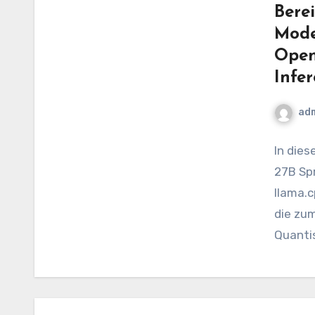
Berei
Mode
Open
Infe
ad
In dies
27B Sp
llama.c
die zu
Quantis