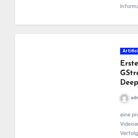
Informa
Berich
Artific
Erste
GStr
Deep
ad
eine pr
Videoa
Verfolg