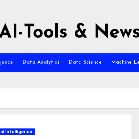
AI-Tools & New
igence
Data Analytics
Data Science
Machine L
ial Intelligence