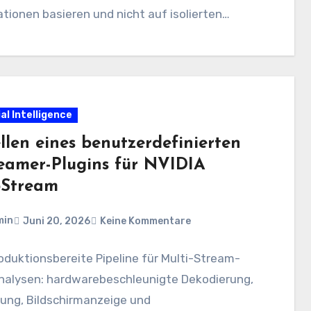
tionen basieren und nicht auf isolierten
ten oder…
ial Intelligence
llen eines benutzerdefinierten
eamer-Plugins für NVIDIA
Stream
min
Juni 20, 2026
Keine Kommentare
oduktionsbereite Pipeline für Multi-Stream-
nalysen: hardwarebeschleunigte Dekodierung,
ung, Bildschirmanzeige und