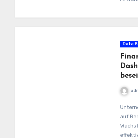
Data S
Fina
Dash
bese
ad
Unterne
auf Ren
Wachst
effekti