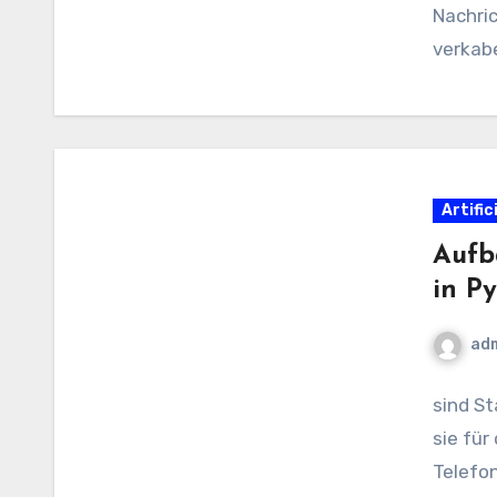
Nachric
verkabe
Standa
um alle
Artific
Aufb
in P
ad
sind St
sie für
Telefo