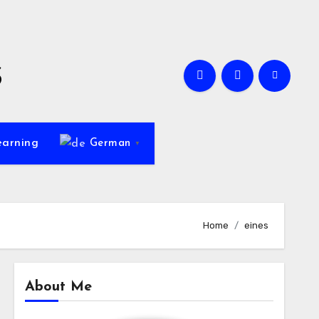
s
earning
German
▼
Home
eines
About Me