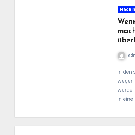
Machin
Wenn
mach
über
ad
in den 
wegen 
wurde. 
in eine