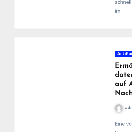
schnell
im…
Artific
Ermö
date
auf 
Nach
ad
Eine v