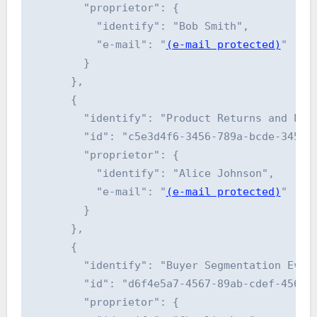
        "proprietor": {

          "identify": "Bob Smith",

          "e-mail": "
(e-mail protected)
"

        }

      },

      {

        "identify": "Product Returns and Prof
        "id": "c5e3d4f6-3456-789a-bcde-345678
        "proprietor": {

          "identify": "Alice Johnson",

          "e-mail": "
(e-mail protected)
"

        }

      },

      {

        "identify": "Buyer Segmentation Evalu
        "id": "d6f4e5a7-4567-89ab-cdef-456789
        "proprietor": {
