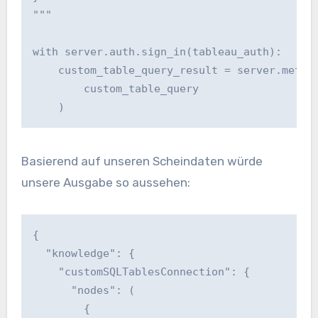
"""

with server.auth.sign_in(tableau_auth):

    custom_table_query_result = server.metada
        custom_table_query

    )
Basierend auf unseren Scheindaten würde
unsere Ausgabe so aussehen:
{

  "knowledge": {

    "customSQLTablesConnection": {

      "nodes": (

        {
