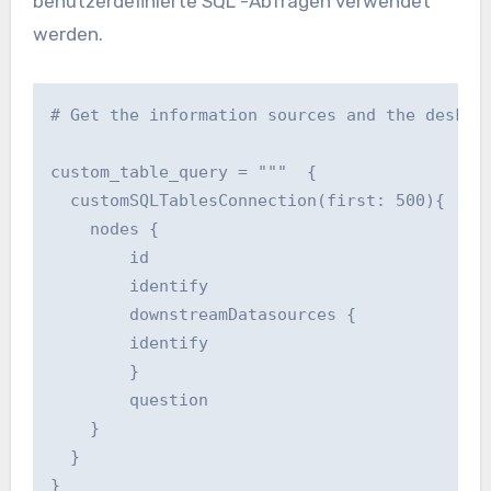
benutzerdefinierte SQL -Abfragen verwendet
werden.
# Get the information sources and the desk na
custom_table_query = """  {

  customSQLTablesConnection(first: 500){

    nodes {

        id

        identify

        downstreamDatasources {

        identify

        }

        question

    }

  }

}
