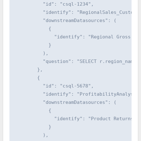
          "id": "csql-1234",

          "identify": "RegionalSales_CustomSQ
          "downstreamDatasources": (

            {

              "identify": "Regional Gross sal
            }

          ),

          "question": "SELECT r.region_name,
        },

        {

          "id": "csql-5678",

          "identify": "ProfitabilityAnalysis_
          "downstreamDatasources": (

            {

              "identify": "Product Returns an
            }

          ),
