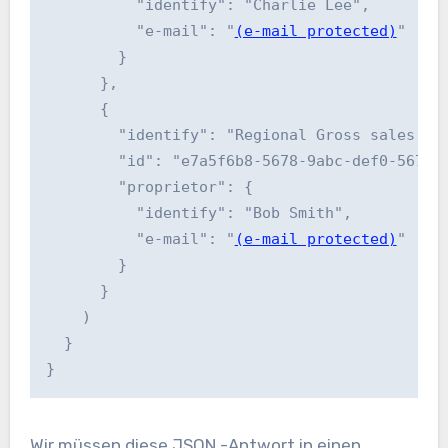
          "identify": "Charlie Lee",

          "e-mail": "
(e-mail protected)
"

        }

      },

      {

        "identify": "Regional Gross sales Ten
        "id": "e7a5f6b8-5678-9abc-def0-567890
        "proprietor": {

          "identify": "Bob Smith",

          "e-mail": "
(e-mail protected)
"

        }

      }

    )

  }

}
Wir müssen diese JSON -Antwort in einen