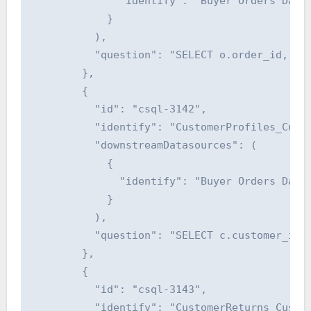
              "identify": "Buyer Orders DataS
            }

          ),

          "question": "SELECT o.order_id, o.
        },

        {

          "id": "csql-3142",

          "identify": "CustomerProfiles_Custo
          "downstreamDatasources": (

            {

              "identify": "Buyer Orders DataS
            }

          ),

          "question": "SELECT c.customer_id, 
        },

        {

          "id": "csql-3143",

          "identify": "CustomerReturns_Custom