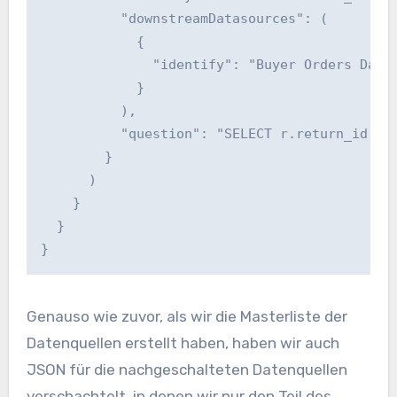
          "downstreamDatasources": (

            {

              "identify": "Buyer Orders DataS
            }

          ),

          "question": "SELECT r.return_id, r.
        }

      )

    }

  }

}
Genauso wie zuvor, als wir die Masterliste der
Datenquellen erstellt haben, haben wir auch
JSON für die nachgeschalteten Datenquellen
verschachtelt, in denen wir nur den Teil des