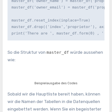
master_df('owner_name') = master_df('propriet
master_df('owner_email') = master_df('proprie
master_df.reset_index(inplace=True)

master_df.drop(('index','proprietor'), axis=1
print('There are ', master_df.form(0) , ' da
So die Struktur von
würde aussehen
master_df
wie:
Beispielausgabe des Codes
Sobald wir die Hauptliste bereit haben, können
wir die Namen der Tabellen in die Datenquellen
eingebettet werden. Wenn Sie ein begeisterter