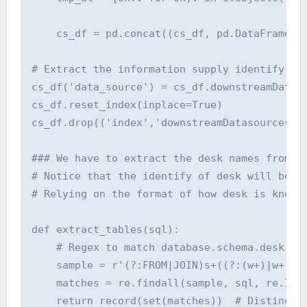
    cs_df = pd.concat((cs_df, pd.DataFrame.fr
# Extract the information supply identify the
cs_df('data_source') = cs_df.downstreamDataso
cs_df.reset_index(inplace=True)

cs_df.drop(('index','downstreamDatasources'),
### We have to extract the desk names from th
# Notice that the identify of desk will be of
# Relying on the format of how desk is known 
def extract_tables(sql):

    # Regex to match database.schema.desk or 
    sample = r'(?:FROM|JOIN)s+((?:(w+)|w+).(?
    matches = re.findall(sample, sql, re.IGNO
    return record(set(matches))  # Distinctiv