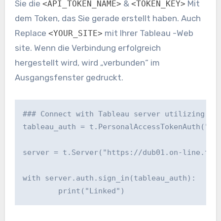
Sie die
&
Mit
<API_TOKEN_NAME>
<TOKEN_KEY>
dem Token, das Sie gerade erstellt haben. Auch
Replace
mit Ihrer Tableau -Web
<YOUR_SITE>
site. Wenn die Verbindung erfolgreich
hergestellt wird, wird „verbunden“ im
Ausgangsfenster gedruckt.
### Connect with Tableau server utilizing pri
tableau_auth = t.PersonalAccessTokenAuth("<AP
                                           si
server = t.Server("https://dub01.on-line.tabl
with server.auth.sign_in(tableau_auth):

        print("Linked")