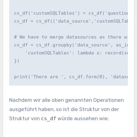
cs_df('customSQLTables') = cs_df('question').
cs_df = cs_df(('data_source','customSQLTables
# We have to merge datasources as there will 
cs_df = cs_df.groupby('data_source', as_index
    'customSQLTables': lambda x: record(set(m
})

print('There are ', cs_df.form(0), 'datasour
Nachdem wir alle oben genannten Operationen
ausgeführt haben, so ist die Struktur von der
Struktur von
würde aussehen wie:
cs_df