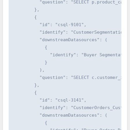
          "question": "SELECT p.product_cate
        },

        {

          "id": "csql-9101",

          "identify": "CustomerSegmentation_C
          "downstreamDatasources": (

            {

              "identify": "Buyer Segmentation
            }

          ),

          "question": "SELECT c.customer_id,
        },

        {

          "id": "csql-3141",

          "identify": "CustomerOrders_CustomS
          "downstreamDatasources": (

            {
