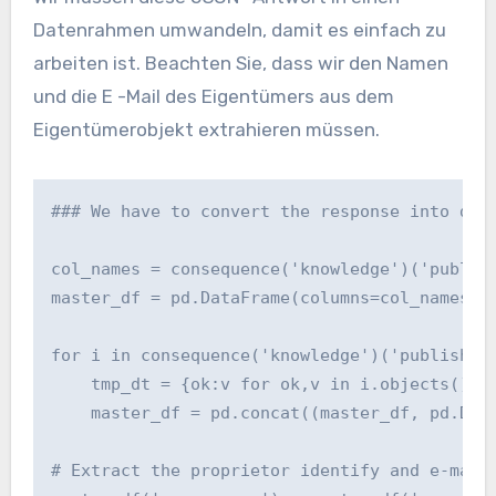
Datenrahmen umwandeln, damit es einfach zu
arbeiten ist. Beachten Sie, dass wir den Namen
und die E -Mail des Eigentümers aus dem
Eigentümerobjekt extrahieren müssen.
### We have to convert the response into data
col_names = consequence('knowledge')('publish
master_df = pd.DataFrame(columns=col_names)

for i in consequence('knowledge')('publishedD
    tmp_dt = {ok:v for ok,v in i.objects()}

    master_df = pd.concat((master_df, pd.Data
# Extract the proprietor identify and e-mail 