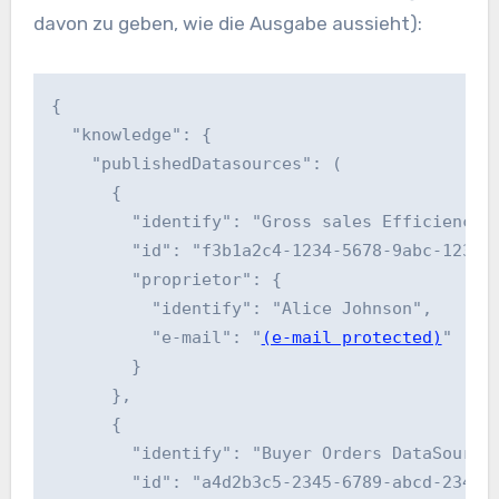
davon zu geben, wie die Ausgabe aussieht):
{

  "knowledge": {

    "publishedDatasources": (

      {

        "identify": "Gross sales Efficiency D
        "id": "f3b1a2c4-1234-5678-9abc-123456
        "proprietor": {

          "identify": "Alice Johnson",

          "e-mail": "
(e-mail protected)
"

        }

      },

      {

        "identify": "Buyer Orders DataSource"
        "id": "a4d2b3c5-2345-6789-abcd-234567