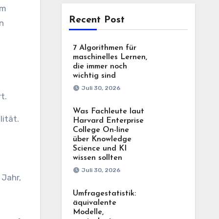
um
Recent Post
n
7 Algorithmen für
maschinelles Lernen,
die immer noch
wichtig sind
Juli 30, 2026
t.
Was Fachleute laut
ität.
Harvard Enterprise
College On-line
über Knowledge
Science und KI
wissen sollten
Juli 30, 2026
 Jahr,
Umfragestatistik:
äquivalente
Modelle,