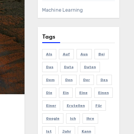
Machine Learning
Tags
Als
Auf
Aus
Bei
Das
Data
Daten
Dem
Den
Der
Des
Die
Ein
Eine
Einen
Einer
Erstellen
Für
Google
Ich
Ihre
Ist
Jahr
Kann