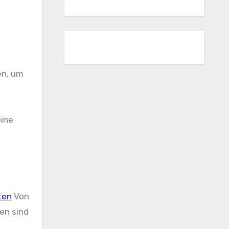
en, um
eine
ten
Von
en sind