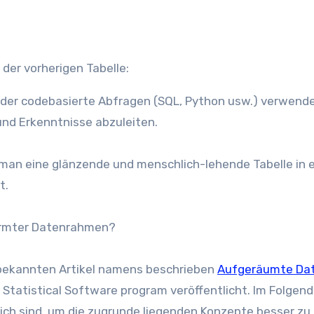
der codebasierte Abfragen (SQL, Python usw.) verwend
und Erkenntnisse abzuleiten.
 man eine glänzende und menschlich-lehende Tabelle in 
t.
formter Datenrahmen?
bekannten Artikel namens beschrieben
Aufgeräumte Da
Statistical Software program veröffentlicht. Im Folgend
lich sind, um die zugrunde liegenden Konzepte besser zu