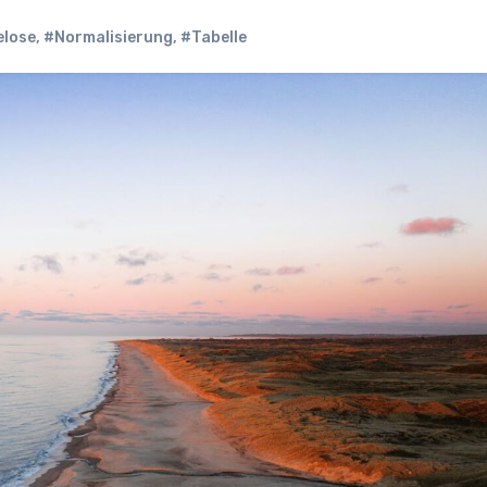
lose
,
#Normalisierung
,
#Tabelle