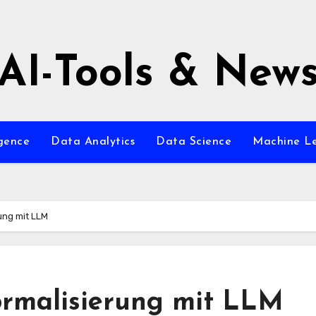
AI-Tools & New
igence
Data Analytics
Data Science
Machine L
ung mit LLM
ormalisierung mit LLM