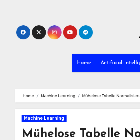
Zum
Inhalt
springen
Home
Artificial Intell
Home
Machine Learning
Mühelose Tabelle Normalisier
Machine Learning
Mühelose Tabelle N