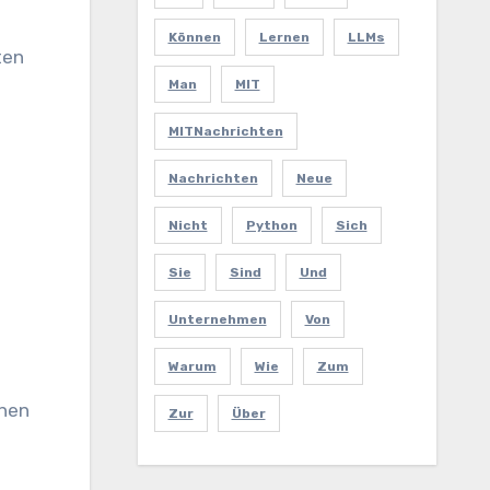
Können
Lernen
LLMs
ten
Man
MIT
MITNachrichten
Nachrichten
Neue
Nicht
Python
Sich
Sie
Sind
Und
Unternehmen
Von
Warum
Wie
Zum
enen
Zur
Über