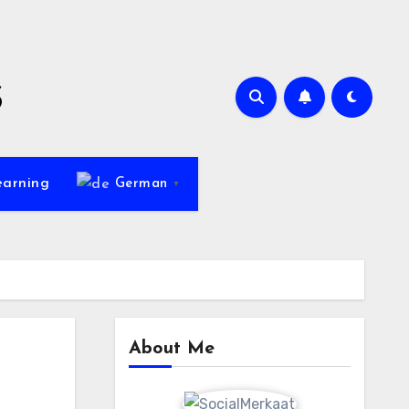
s
earning
German
▼
About Me