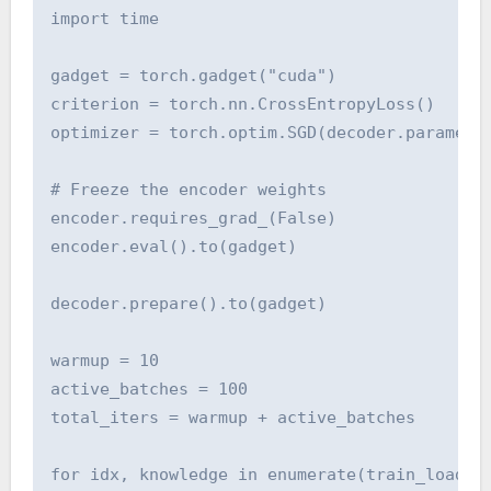
import time

gadget = torch.gadget("cuda")

criterion = torch.nn.CrossEntropyLoss()

optimizer = torch.optim.SGD(decoder.parameter
# Freeze the encoder weights

encoder.requires_grad_(False)

encoder.eval().to(gadget)

decoder.prepare().to(gadget)

warmup = 10

active_batches = 100

total_iters = warmup + active_batches

for idx, knowledge in enumerate(train_loader)