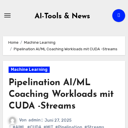
Zum
Inhalt
AI-Tools & News
springen
Home
Machine Learning
Pipelination AI/ML Coaching Workloads mit CUDA -Streams
Machine Learning
Pipelination AI/ML
Coaching Workloads mit
CUDA -Streams
Von
admin
Juni 27, 2025
#AIML
,
#CUDA
,
#MIT
,
#Pipelination
,
#Streams
,