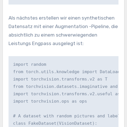
Als nächstes erstellen wir einen synthetischen
Datensatz mit einer Augmentation -Pipeline, die
absichtlich zu einem schwerwiegenden
Leistungs Engpass ausgelegt ist:
import random

from torch.utils.knowledge import DataLoader

import torchvision.transforms.v2 as T

from torchvision.datasets.imaginative and pre
import torchvision.transforms.v2.useful as F

import torchvision.ops as ops

# A dataset with random pictures and labels

class FakeDataset(VisionDataset):
