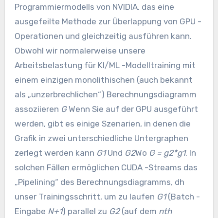
Programmiermodells von NVIDIA, das eine
ausgefeilte Methode zur Überlappung von GPU -
Operationen und gleichzeitig ausführen kann.
Obwohl wir normalerweise unsere
Arbeitsbelastung für KI/ML -Modelltraining mit
einem einzigen monolithischen (auch bekannt
als „unzerbrechlichen“) Berechnungsdiagramm
assoziieren
G
Wenn Sie auf der GPU ausgeführt
werden, gibt es einige Szenarien, in denen die
Grafik in zwei unterschiedliche Untergraphen
zerlegt werden kann
G1
Und
G2
Wo
G = g2*g1
. In
solchen Fällen ermöglichen CUDA -Streams das
„Pipelining“ des Berechnungsdiagramms, dh
unser Trainingsschritt, um zu laufen
G1
(Batch -
Eingabe
N+1
) parallel zu
G2
(auf dem
nth