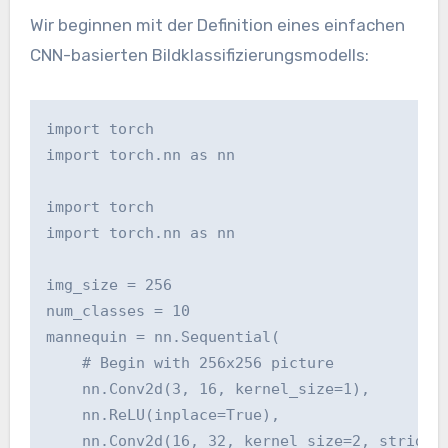
Wir beginnen mit der Definition eines einfachen
CNN-basierten Bildklassifizierungsmodells:
import torch

import torch.nn as nn

import torch

import torch.nn as nn

img_size = 256

num_classes = 10

mannequin = nn.Sequential(

    # Begin with 256x256 picture

    nn.Conv2d(3, 16, kernel_size=1),

    nn.ReLU(inplace=True),

    nn.Conv2d(16, 32, kernel_size=2, stride=2