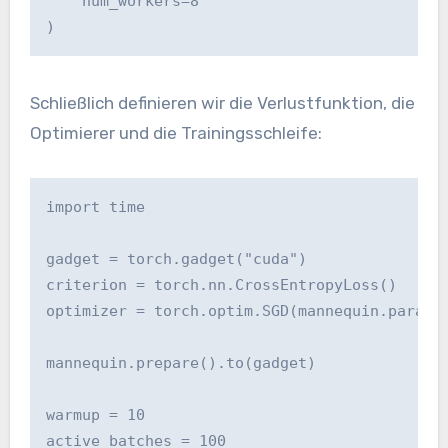
    num_workers=8

)
Schließlich definieren wir die Verlustfunktion, die
Optimierer und die Trainingsschleife:
import time

gadget = torch.gadget("cuda")

criterion = torch.nn.CrossEntropyLoss()

optimizer = torch.optim.SGD(mannequin.paramet
mannequin.prepare().to(gadget)

warmup = 10

active_batches = 100
