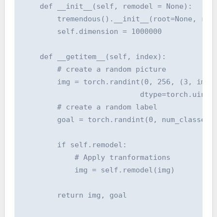
    def __init__(self, remodel = None):

        tremendous().__init__(root=None, remo
        self.dimension = 1000000

    def __getitem__(self, index):

        # create a random picture

        img = torch.randint(0, 256, (3, img_s
                           dtype=torch.uint8)
        # create a random label

        goal = torch.randint(0, num_classes, 
        if self.remodel:

            # Apply tranformations

            img = self.remodel(img)

        return img, goal
