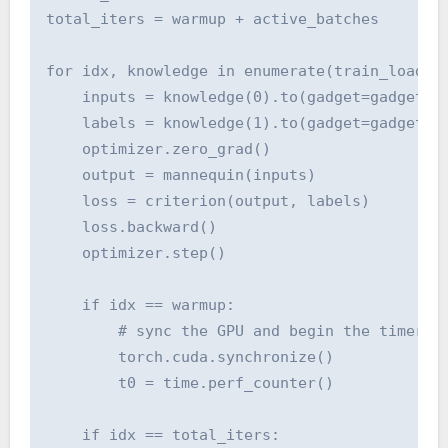
total_iters = warmup + active_batches

for idx, knowledge in enumerate(train_loader)
    inputs = knowledge(0).to(gadget=gadget, n
    labels = knowledge(1).to(gadget=gadget, n
    optimizer.zero_grad()

    output = mannequin(inputs)

    loss = criterion(output, labels)

    loss.backward()

    optimizer.step()

    if idx == warmup:

        # sync the GPU and begin the timer

        torch.cuda.synchronize()

        t0 = time.perf_counter()

    if idx == total_iters:
