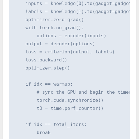
    inputs = knowledge(0).to(gadget=gadget, n
    labels = knowledge(1).to(gadget=gadget, n
    optimizer.zero_grad()

    with torch.no_grad():

        options = encoder(inputs)

    output = decoder(options)

    loss = criterion(output, labels)

    loss.backward()

    optimizer.step()

    if idx == warmup:

        # sync the GPU and begin the timer

        torch.cuda.synchronize()

        t0 = time.perf_counter()

    if idx == total_iters:

        break
