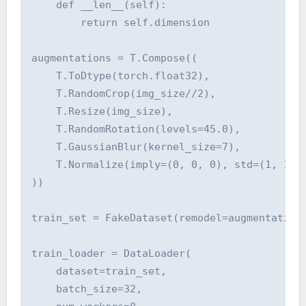
    def __len__(self):

        return self.dimension

augmentations = T.Compose((

    T.ToDtype(torch.float32),

    T.RandomCrop(img_size//2),

    T.Resize(img_size),

    T.RandomRotation(levels=45.0),

    T.GaussianBlur(kernel_size=7),

    T.Normalize(imply=(0, 0, 0), std=(1, 1, 1
))

train_set = FakeDataset(remodel=augmentations
train_loader = DataLoader(

    dataset=train_set,

    batch_size=32,
