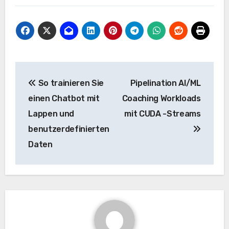
Beitrags-
So trainieren Sie
Pipelination AI/ML
Navigation
einen Chatbot mit
Coaching Workloads
Lappen und
mit CUDA -Streams
benutzerdefinierten
Daten