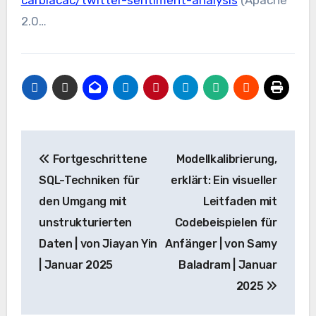
2.0…
Beitrags-
Fortgeschrittene
Modellkalibrierung,
Navigation
SQL-Techniken für
erklärt: Ein visueller
den Umgang mit
Leitfaden mit
unstrukturierten
Codebeispielen für
Daten | von Jiayan Yin
Anfänger | von Samy
| Januar 2025
Baladram | Januar
2025