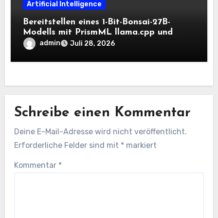
Artificial Intelligence
Bereitstellen eines 1-Bit-Bonsai-27B-
Modells mit PrismML llama.cpp und
OpenAI-kompatiblen lokalen Inferenz-
admin
Juli 28, 2026
Workflows
Schreibe einen Kommentar
Deine E-Mail-Adresse wird nicht veröffentlicht.
Erforderliche Felder sind mit
*
markiert
Kommentar
*