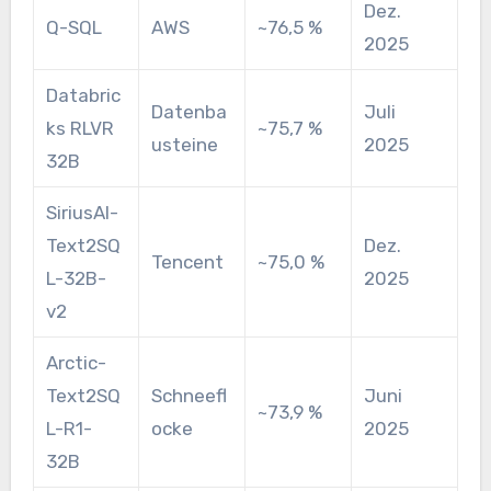
Dez.
Q-SQL
AWS
~76,5 %
2025
Databric
Datenba
Juli
ks RLVR
~75,7 %
usteine
2025
32B
SiriusAI-
Text2SQ
Dez.
Tencent
~75,0 %
L-32B-
2025
v2
Arctic-
Text2SQ
Schneefl
Juni
~73,9 %
L-R1-
ocke
2025
32B