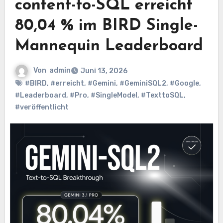
content-to-SQL erreicht
80,04 % im BIRD Single-
Mannequin Leaderboard
Von
admin
Juni 13, 2026
#BIRD
,
#erreicht
,
#Gemini
,
#GeminiSQL2
,
#Google
,
#Leaderboard
,
#Pro
,
#SingleModel
,
#TexttoSQL
,
#veröffentlicht