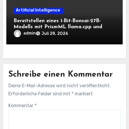
Artificial Intelligence
Bereitstellen eines 1-Bit-Bonsai-27B-
Modells mit PrismML llama.cpp und
OpenAI-kompatiblen lokalen Inferenz-
admin
Juli 28, 2026
Workflows
Schreibe einen Kommentar
Deine E-Mail-Adresse wird nicht veröffentlicht.
Erforderliche Felder sind mit
*
markiert
Kommentar
*