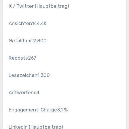
X / Twitter (Hauptbeitrag)
Ansichten
144,4K
Gefällt mir
2.800
Reposts
267
Lesezeichen
1.300
Antworten
64
Engagement-Charge
3,1 %
LinkedIn (Hauptbeitrag)