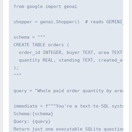
from google import genai

shopper = genai.Shopper()  # reads GEMINI_API
schema = """

CREATE TABLE orders (

  order_id INTEGER, buyer TEXT, area TEXT,

  quantity REAL, standing TEXT, created_at DA
);

"""

query = "Whole paid order quantity by area in
immediate = f"""You're a text-to-SQL system.

Schema:{schema}

Query: {query}

Return just one executable SQLite question. N