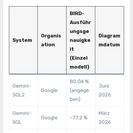
BIRD-
Ausführ
ungsge
Organis
Diagram
System
nauigke
ation
mdatum
it
(Einzel
modell)
80,04 %
Gemini-
Juni
Google
(angege
SQL2
2026
ben)
Gemini-
März
Google
~77,2 %
SQL
2026