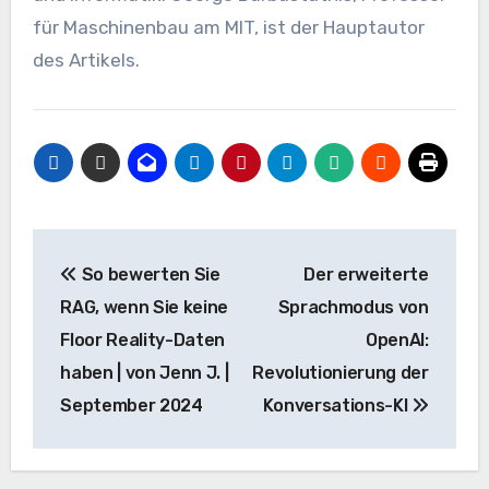
für Maschinenbau am MIT, ist der Hauptautor
des Artikels.
Beitrags-
So bewerten Sie
Der erweiterte
Navigation
RAG, wenn Sie keine
Sprachmodus von
Floor Reality-Daten
OpenAI:
haben | von Jenn J. |
Revolutionierung der
September 2024
Konversations-KI