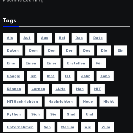
Tags
Als
Auf
Aus
Bei
Das
Data
Daten
Dem
Den
Der
Des
Die
Ein
Eine
Einen
Einer
Erstellen
Für
Google
Ich
Ihre
Ist
Jahr
Kann
Können
Lernen
LLMs
Man
MIT
MITNachrichten
Nachrichten
Neue
Nicht
Python
Sich
Sie
Sind
Und
Unternehmen
Von
Warum
Wie
Zum