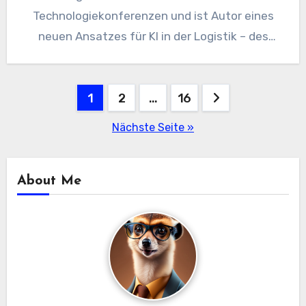
Technologiekonferenzen und ist Autor eines
neuen Ansatzes für KI in der Logistik – des
CPLOM…
Beitragsnavigation
1
2
…
16
Nächste Seite »
About Me