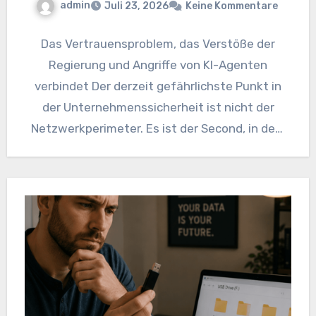
admin
Juli 23, 2026
Keine Kommentare
Das Vertrauensproblem, das Verstöße der
Regierung und Angriffe von KI-Agenten
verbindet Der derzeit gefährlichste Punkt in
der Unternehmenssicherheit ist nicht der
Netzwerkperimeter. Es ist der Second, in dem
ein vertrauenswürdiges…