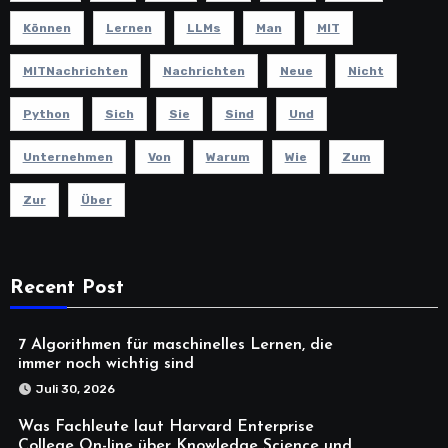
Können
Lernen
LLMs
Man
MIT
MITNachrichten
Nachrichten
Neue
Nicht
Python
Sich
Sie
Sind
Und
Unternehmen
Von
Warum
Wie
Zum
Zur
Über
Recent Post
7 Algorithmen für maschinelles Lernen, die
immer noch wichtig sind
Juli 30, 2026
Was Fachleute laut Harvard Enterprise
College On-line über Knowledge Science und