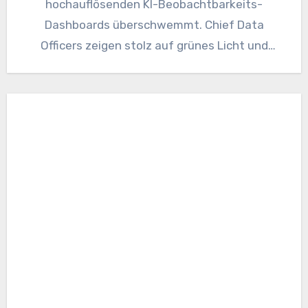
hochauflösenden KI-Beobachtbarkeits-
Dashboards überschwemmt. Chief Data
Officers zeigen stolz auf grünes Licht und
verfolgen die Token-Nutzung, Latenzmetriken
und Driftvektoren in ihren neu
bereitgestellten…