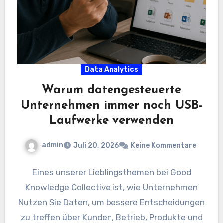
Data Analytics
Warum datengesteuerte
Unternehmen immer noch USB-
Laufwerke verwenden
admin
Juli 20, 2026
Keine Kommentare
Eines unserer Lieblingsthemen bei Good
Knowledge Collective ist, wie Unternehmen
Nutzen Sie Daten, um bessere Entscheidungen
zu treffen über Kunden, Betrieb, Produkte und