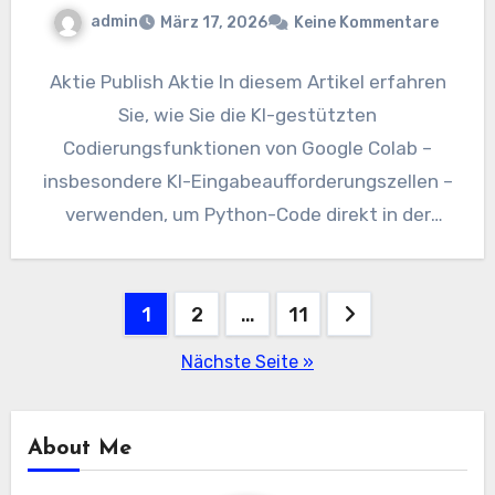
admin
März 17, 2026
Keine Kommentare
Aktie Publish Aktie In diesem Artikel erfahren
Sie, wie Sie die KI-gestützten
Codierungsfunktionen von Google Colab –
insbesondere KI-Eingabeaufforderungszellen –
verwenden, um Python-Code direkt in der
Pocket book-Umgebung zu generieren,…
Beitragsnavigation
1
2
…
11
Nächste Seite »
About Me