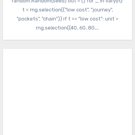
random.Random(seed) out = () for _ in vary(n):
t = rng.selection(("low cost", "journey",
"pockets", "chain")) if t == "low cost": unit =
rng.selection((40, 60, 80,…