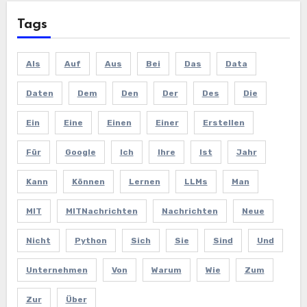
Tags
Als
Auf
Aus
Bei
Das
Data
Daten
Dem
Den
Der
Des
Die
Ein
Eine
Einen
Einer
Erstellen
Für
Google
Ich
Ihre
Ist
Jahr
Kann
Können
Lernen
LLMs
Man
MIT
MITNachrichten
Nachrichten
Neue
Nicht
Python
Sich
Sie
Sind
Und
Unternehmen
Von
Warum
Wie
Zum
Zur
Über