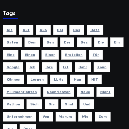
Tags
Als
Auf
Aus
Bei
Das
Data
Daten
Dem
Den
Der
Des
Die
Ein
Eine
Einen
Einer
Erstellen
Für
Google
Ich
Ihre
Ist
Jahr
Kann
Können
Lernen
LLMs
Man
MIT
MITNachrichten
Nachrichten
Neue
Nicht
Python
Sich
Sie
Sind
Und
Unternehmen
Von
Warum
Wie
Zum
Zur
Über