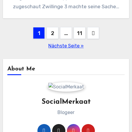
zugeschaut Zwillinge 3 machte seine Sache…
Beitragsnavigation
1
2
…
11
Nächste Seite »
About Me
SocialMerkaat
Blogeer