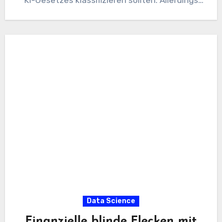
KI-Gesetzes klassifizieren sollten. Allerdings
werfen sie für Unternehmen auch eine
wichtige Frage…
Data Science
Finanzielle blinde Flecken mit