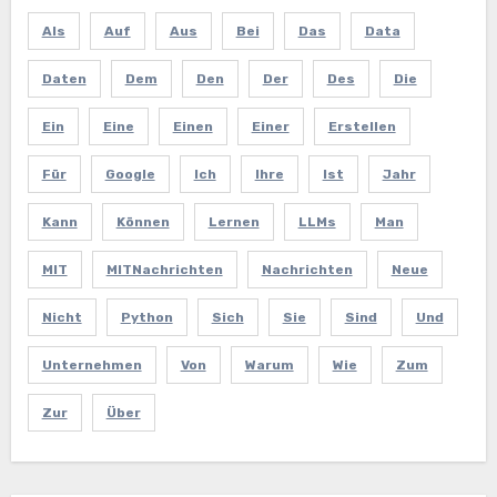
Als
Auf
Aus
Bei
Das
Data
Daten
Dem
Den
Der
Des
Die
Ein
Eine
Einen
Einer
Erstellen
Für
Google
Ich
Ihre
Ist
Jahr
Kann
Können
Lernen
LLMs
Man
MIT
MITNachrichten
Nachrichten
Neue
Nicht
Python
Sich
Sie
Sind
Und
Unternehmen
Von
Warum
Wie
Zum
Zur
Über