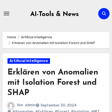
Zum
Inhalt
AI-Tools & News
springen
Home
Artificial Intelligence
Erklären von Anomalien mit Isolation Forest und SHAP
Artificial Intelligence
Erklären von Anomalien
mit Isolation Forest und
SHAP
Von
admin
September 30, 2024
#Anomalien
,
#Erklären
,
#Forest
,
#Isolation
,
#MIT
,