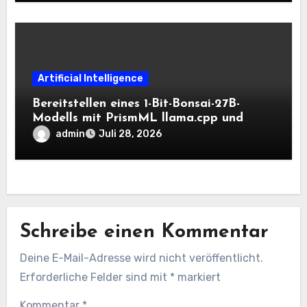
Artificial Intelligence
Bereitstellen eines 1-Bit-Bonsai-27B-
Modells mit PrismML llama.cpp und
OpenAI-kompatiblen lokalen Inferenz-
admin
Juli 28, 2026
Workflows
Schreibe einen Kommentar
Deine E-Mail-Adresse wird nicht veröffentlicht.
Erforderliche Felder sind mit
*
markiert
Kommentar
*