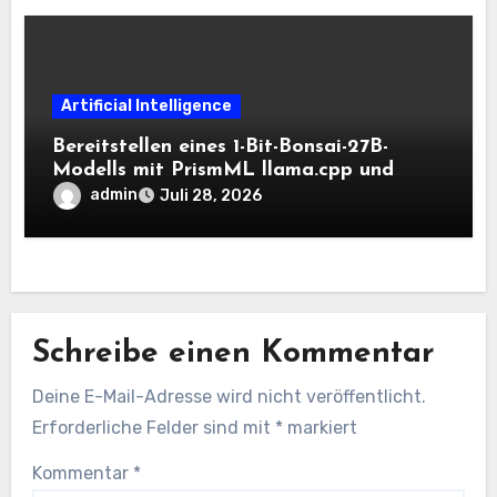
Artificial Intelligence
Bereitstellen eines 1-Bit-Bonsai-27B-
Modells mit PrismML llama.cpp und
OpenAI-kompatiblen lokalen Inferenz-
admin
Juli 28, 2026
Workflows
Schreibe einen Kommentar
Deine E-Mail-Adresse wird nicht veröffentlicht.
Erforderliche Felder sind mit
*
markiert
Kommentar
*