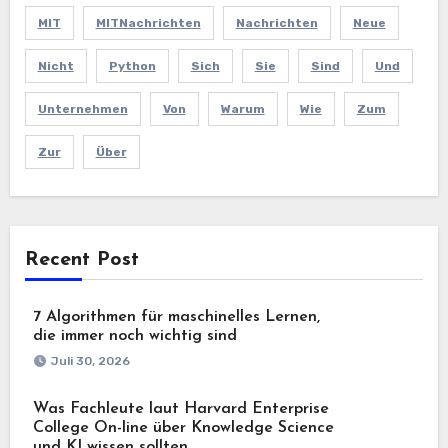
MIT
MITNachrichten
Nachrichten
Neue
Nicht
Python
Sich
Sie
Sind
Und
Unternehmen
Von
Warum
Wie
Zum
Zur
Über
Recent Post
7 Algorithmen für maschinelles Lernen,
die immer noch wichtig sind
Juli 30, 2026
Was Fachleute laut Harvard Enterprise
College On-line über Knowledge Science
und KI wissen sollten