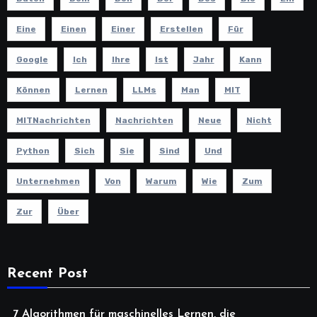
Eine
Einen
Einer
Erstellen
Für
Google
Ich
Ihre
Ist
Jahr
Kann
Können
Lernen
LLMs
Man
MIT
MITNachrichten
Nachrichten
Neue
Nicht
Python
Sich
Sie
Sind
Und
Unternehmen
Von
Warum
Wie
Zum
Zur
Über
Recent Post
7 Algorithmen für maschinelles Lernen, die