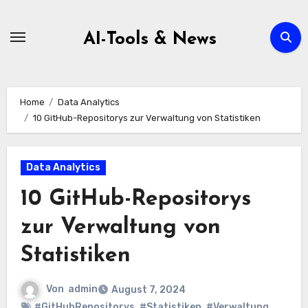
Zum
Inhalt
AI-Tools & News
springen
Home
Data Analytics
10 GitHub-Repositorys zur Verwaltung von Statistiken
Data Analytics
10 GitHub-Repositorys
zur Verwaltung von
Statistiken
Von
admin
August 7, 2024
#GitHubRepositorys
,
#Statistiken
,
#Verwaltung
,