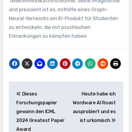
Telekommunikationstechnik. Seine Imaginative
and prescient ist es, mithilfe eines Graph-
Neural-Networks ein KI-Produkt für Studenten
zu entwickeln, die mit psychischen
Erkrankungen zu kämpfen haben.
Beitrags-
Dieses
Heute habe ich
Navigation
Forschungspapier
Wordware AI Roast
gewann den ICML
ausprobiert und es
2024 Greatest Paper
ist urkomisch
Award