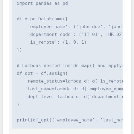
import pandas as pd

df = pd.DataFrame({

    'employee_name': ('john doe', 'jane smit
    'department_code': ('IT_01', 'HR_02', 'IT
    'is_remote': (1, 0, 1)

})

# Lambdas nested inside map() and apply()

df_opt = df.assign(

    remote_status=lambda d: d('is_remote').m
    last_name=lambda d: d('employee_name').a
    dept_level=lambda d: d('department_code'
)

print(df_opt(('employee_name', 'last_name',