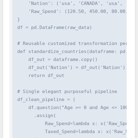
    'Nation': ('usa', 'CANADA', 'usa', 'Germa
    'Raw_Spend': (120.50, 450.00, 80.00, np.n
}

df = pd.DataFrame(raw_data)

# Reusable customized transformation perform 
def standardize_countries(dataframe: pd.Data
    df_out = dataframe.copy()

    df_out('Nation') = df_out('Nation').str.
    return df_out

# Single elegant purposeful pipeline

df_clean_pipeline = (

    df.question("Age >= 0 and Age <= 100")

      .assign(

          Raw_Spend=lambda x: x('Raw_Spend')
          Taxed_Spend=lambda x: x('Raw_Spend'