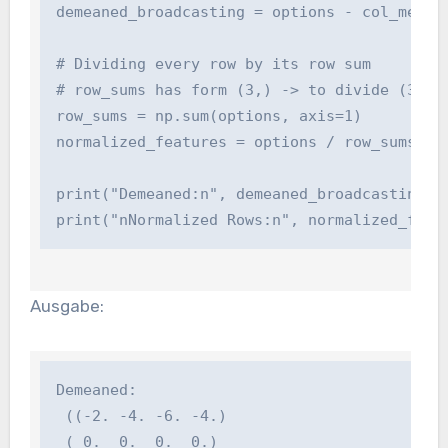
demeaned_broadcasting = options - col_means

# Dividing every row by its row sum

# row_sums has form (3,) -> to divide (3, 4)
row_sums = np.sum(options, axis=1)

normalized_features = options / row_sums(:, n
print("Demeaned:n", demeaned_broadcasting)

print("nNormalized Rows:n", normalized_feat
Ausgabe:
Demeaned:

 ((-2. -4. -6. -4.)

 ( 0.  0.  0.  0.)
