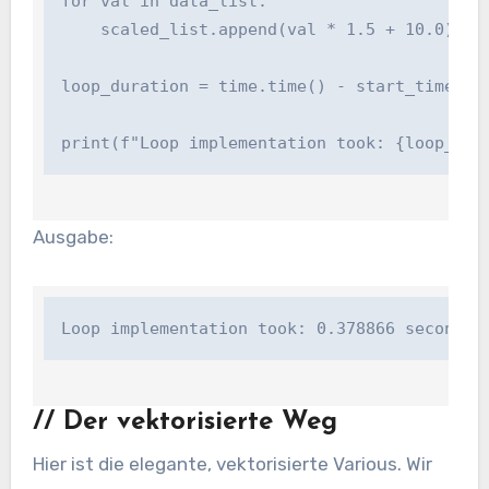
for val in data_list:

    scaled_list.append(val * 1.5 + 10.0)

loop_duration = time.time() - start_time

print(f"Loop implementation took: {loop_dur
Ausgabe:
Loop implementation took: 0.378866 seconds
//
Der vektorisierte Weg
Hier ist die elegante, vektorisierte Various. Wir