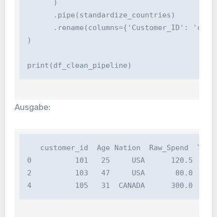
      )

      .pipe(standardize_countries)

      .rename(columns={'Customer_ID': 'custom
)

print(df_clean_pipeline)
Ausgabe:
   customer_id  Age Nation  Raw_Spend  Taxed_
0          101   25     USA      120.5     13
2          103   47     USA       80.0      9
4          105   31  CANADA      300.0     