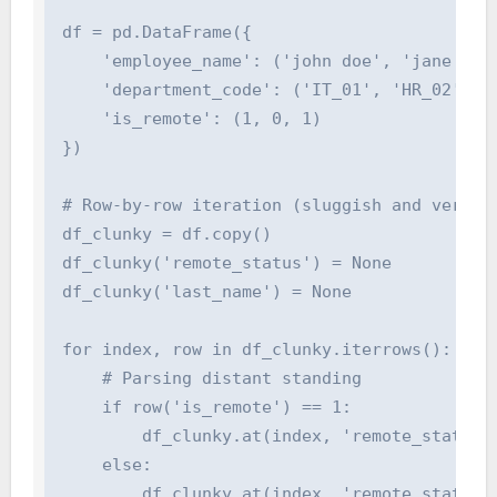
df = pd.DataFrame({

    'employee_name': ('john doe', 'jane smit
    'department_code': ('IT_01', 'HR_02', 'IT
    'is_remote': (1, 0, 1)

})

# Row-by-row iteration (sluggish and verbosel
df_clunky = df.copy()

df_clunky('remote_status') = None

df_clunky('last_name') = None

for index, row in df_clunky.iterrows():

    # Parsing distant standing

    if row('is_remote') == 1:

        df_clunky.at(index, 'remote_status') 
    else:

        df_clunky.at(index, 'remote_status') 