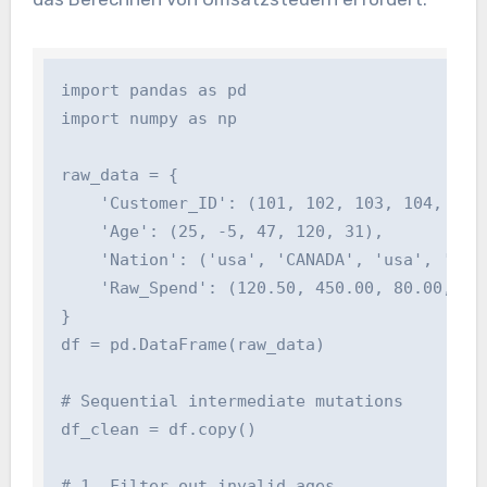
import pandas as pd

import numpy as np

raw_data = {

    'Customer_ID': (101, 102, 103, 104, 105),
    'Age': (25, -5, 47, 120, 31),

    'Nation': ('usa', 'CANADA', 'usa', 'Germa
    'Raw_Spend': (120.50, 450.00, 80.00, np.n
}

df = pd.DataFrame(raw_data)

# Sequential intermediate mutations

df_clean = df.copy()

# 1. Filter out invalid ages
