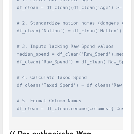
df_clean = df_clean((df_clean('Age') >= 0) &
# 2. Standardize nation names (dangers copy w
df_clean('Nation') = df_clean('Nation').str.
# 3. Impute lacking Raw_Spend values

median_spend = df_clean('Raw_Spend').median()
df_clean('Raw_Spend') = df_clean('Raw_Spend'
# 4. Calculate Taxed_Spend

df_clean('Taxed_Spend') = df_clean('Raw_Spend
# 5. Format Column Names

df_clean = df_clean.rename(columns={'Custom