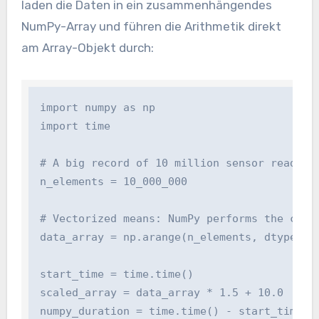
laden die Daten in ein zusammenhängendes
NumPy-Array und führen die Arithmetik direkt
am Array-Objekt durch:
import numpy as np

import time

# A big record of 10 million sensor readings
n_elements = 10_000_000

# Vectorized means: NumPy performs the compl
data_array = np.arange(n_elements, dtype=floa
start_time = time.time()

scaled_array = data_array * 1.5 + 10.0

numpy_duration = time.time() - start_time
