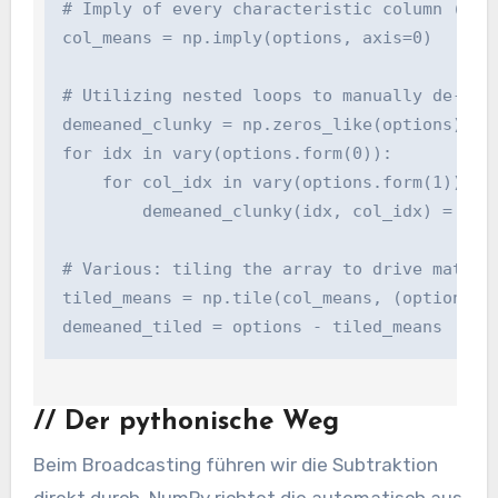
# Imply of every characteristic column (form:
col_means = np.imply(options, axis=0)

# Utilizing nested loops to manually de-mean
demeaned_clunky = np.zeros_like(options)

for idx in vary(options.form(0)):

    for col_idx in vary(options.form(1)):

        demeaned_clunky(idx, col_idx) = opti
# Various: tiling the array to drive matching
tiled_means = np.tile(col_means, (options.for
demeaned_tiled = options - tiled_means
//
Der pythonische Weg
Beim Broadcasting führen wir die Subtraktion
direkt durch. NumPy richtet die automatisch aus