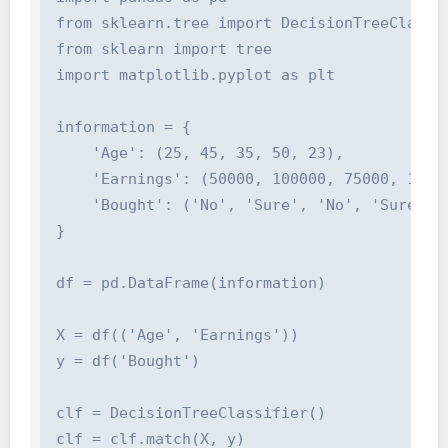
from sklearn.tree import DecisionTreeClassifi
from sklearn import tree

import matplotlib.pyplot as plt

information = {

    'Age': (25, 45, 35, 50, 23),

    'Earnings': (50000, 100000, 75000, 120000
    'Bought': ('No', 'Sure', 'No', 'Sure', 'N
}

df = pd.DataFrame(information)

X = df(('Age', 'Earnings'))

y = df('Bought')

clf = DecisionTreeClassifier()

clf = clf.match(X, y)
