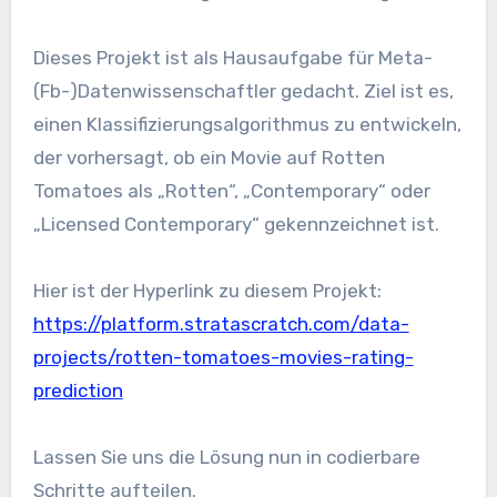
Dieses Projekt ist als Hausaufgabe für Meta-
(Fb-)Datenwissenschaftler gedacht. Ziel ist es,
einen Klassifizierungsalgorithmus zu entwickeln,
der vorhersagt, ob ein Movie auf Rotten
Tomatoes als „Rotten“, „Contemporary“ oder
„Licensed Contemporary“ gekennzeichnet ist.
Hier ist der Hyperlink zu diesem Projekt:
https://platform.stratascratch.com/data-
projects/rotten-tomatoes-movies-rating-
prediction
Lassen Sie uns die Lösung nun in codierbare
Schritte aufteilen.