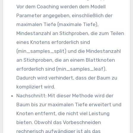
Vor dem Coaching werden dem Modell
Parameter angegeben, einschließlich der
maximalen Tiefe (
maximale Tiefe
),
Mindestanzahl an Stichproben, die zum Teilen
eines Knotens erforderlich sind
(
min_samples_split
) und die Mindestanzahl
an Stichproben, die an einem Blattknoten
erforderlich sind (
min_samples_leaf
).
Dadurch wird verhindert, dass der Baum zu
kompliziert wird.
Nachschnitt
: Mit dieser Methode wird der
Baum bis zur maximalen Tiefe erweitert und
Knoten entfernt, die nicht viel Leistung
bieten. Obwohl das Vorbeschneiden
rechnerisch aufwändiger ist als das