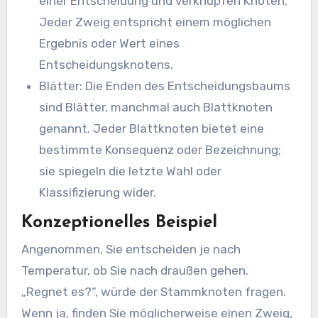
einer Entscheidung und verknüpfen Knoten.
Jeder Zweig entspricht einem möglichen
Ergebnis oder Wert eines
Entscheidungsknotens.
Blätter:
Die Enden des Entscheidungsbaums
sind Blätter, manchmal auch Blattknoten
genannt. Jeder Blattknoten bietet eine
bestimmte Konsequenz oder Bezeichnung;
sie spiegeln die letzte Wahl oder
Klassifizierung wider.
Konzeptionelles Beispiel
Angenommen, Sie entscheiden je nach
Temperatur, ob Sie nach draußen gehen.
„Regnet es?“, würde der Stammknoten fragen.
Wenn ja, finden Sie möglicherweise einen Zweig,