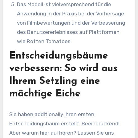
Das Modell ist vielversprechend für die
Anwendung in der Praxis bei der Vorhersage
von Filmbewertungen und der Verbesserung
des Benutzererlebnisses auf Plattformen
wie Rotten Tomatoes.
Entscheidungsbäume
verbessern: So wird aus
Ihrem Setzling eine
mächtige Eiche
Sie haben additionally Ihren ersten
Entscheidungsbaum erstellt. Beeindruckend!
Aber warum hier aufhören? Lassen Sie uns