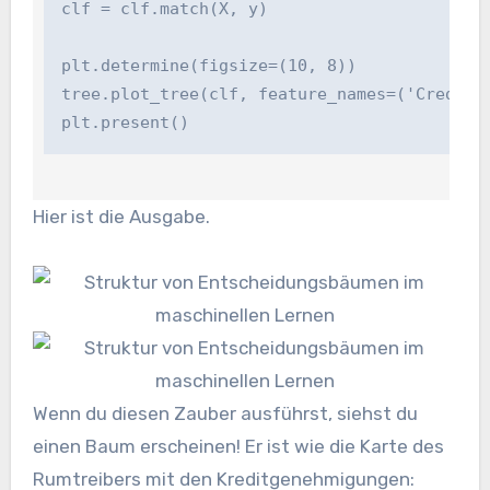
clf = clf.match(X, y)

plt.determine(figsize=(10, 8))

tree.plot_tree(clf, feature_names=('Credit_S
plt.present()
Hier ist die Ausgabe.
Wenn du diesen Zauber ausführst, siehst du
einen Baum erscheinen! Er ist wie die Karte des
Rumtreibers mit den Kreditgenehmigungen: