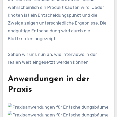
wahrscheinlich ein Produkt kaufen wird. Jeder
Knoten ist ein Entscheidungspunkt und die
Zweige zeigen unterschiedliche Ergebnisse. Die
endgültige Entscheidung wird durch die
Blattknoten angezeigt.
Sehen wir uns nun an, wie Interviews in der
realen Welt eingesetzt werden können!
Anwendungen in der
Praxis