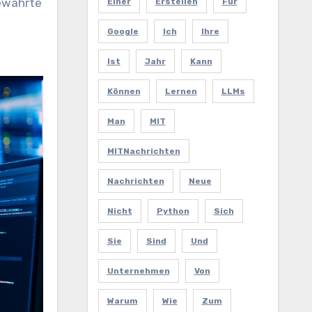
bewährte
Einer
Erstellen
Für
Google
Ich
Ihre
Ist
Jahr
Kann
Können
Lernen
LLMs
Man
MIT
MITNachrichten
Nachrichten
Neue
Nicht
Python
Sich
Sie
Sind
Und
Unternehmen
Von
Warum
Wie
Zum