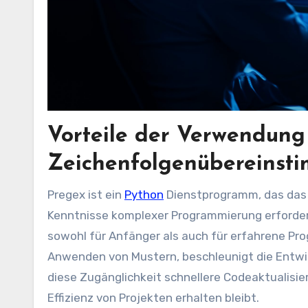
Vorteile der Verwendung
Zeichenfolgenübereinst
Pregex ist ein
Python
Dienstprogramm, das das 
Kenntnisse komplexer Programmierung erforderli
sowohl für Anfänger als auch für erfahrene Pro
Anwenden von Mustern, beschleunigt die Entwic
diese Zugänglichkeit schnellere Codeaktualisie
Effizienz von Projekten erhalten bleibt.