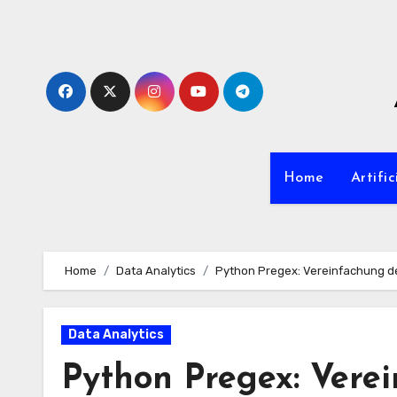
Zum
Inhalt
springen
Home
Artific
Home
Data Analytics
Python Pregex: Vereinfachung de
Data Analytics
Python Pregex: Verei