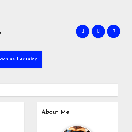
s
achine Learning
About Me