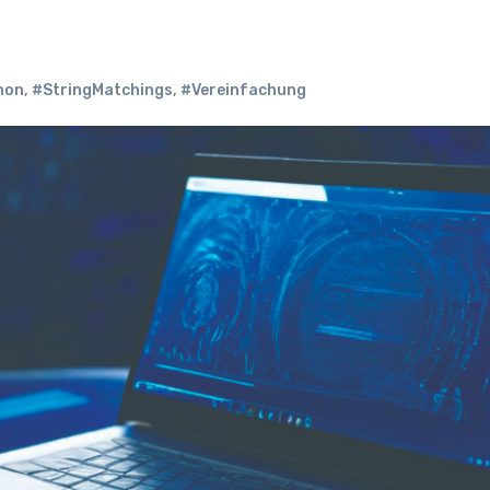
hon
,
#StringMatchings
,
#Vereinfachung