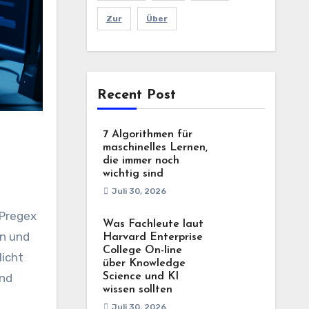
Zur
Über
Recent Post
7 Algorithmen für
maschinelles Lernen,
die immer noch
wichtig sind
Juli 30, 2026
 Pregex
Was Fachleute laut
en und
Harvard Enterprise
College On-line
licht
über Knowledge
und
Science und KI
wissen sollten
Juli 30, 2026