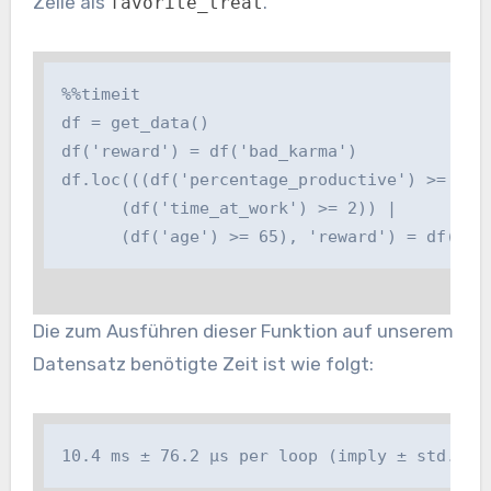
Zeile als
.
favorite_treat
%%timeit

df = get_data()

df('reward') = df('bad_karma')

df.loc(((df('percentage_productive') >= 0.5) 
      (df('time_at_work') >= 2)) |

      (df('age') >= 65), 'reward') = df('fa
Die zum Ausführen dieser Funktion auf unserem
Datensatz benötigte Zeit ist wie folgt:
10.4 ms ± 76.2 µs per loop (imply ± std. de