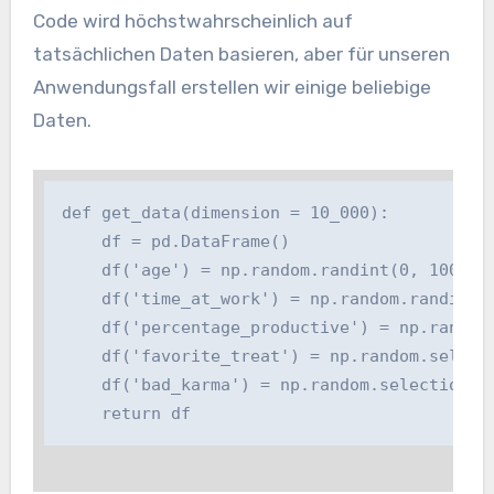
Code wird höchstwahrscheinlich auf
tatsächlichen Daten basieren, aber für unseren
Anwendungsfall erstellen wir einige beliebige
Daten.
def get_data(dimension = 10_000):

    df = pd.DataFrame()

    df('age') = np.random.randint(0, 100, dim
    df('time_at_work') = np.random.randint(0,
    df('percentage_productive') = np.random.r
    df('favorite_treat') = np.random.selecti
    df('bad_karma') = np.random.selection(('
    return df