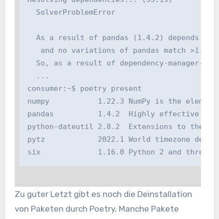
  SolverProblemError

  As a result of pandas (1.4.2) depends upon 
   and no variations of pandas match >1.4.2,
  So, as a result of dependency-manager-test
  ...

consumer:~$ poetry present

numpy           1.22.3 NumPy is the elementa
pandas          1.4.2  Highly effective info
python-dateutil 2.8.2  Extensions to the usu
pytz            2022.1 World timezone defini
six             1.16.0 Python 2 and three c
Zu guter Letzt gibt es noch die Deinstallation
von Paketen durch Poetry. Manche Pakete