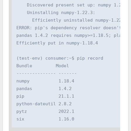
    Discovered present set up: numpy 1.22.3

    Uninstalling numpy-1.22.3:

      Efficiently uninstalled numpy-1.22.3

ERROR: pip's dependency resolver doesn't at 
pandas 1.4.2 requires numpy>=1.18.5; platfor
Efficiently put in numpy-1.18.4

(test-env) consumer:~$ pip record

Bundle         Model

--------------- -------

numpy           1.18.4

pandas          1.4.2

pip             21.1.1

python-dateutil 2.8.2

pytz            2022.1

six             1.16.0