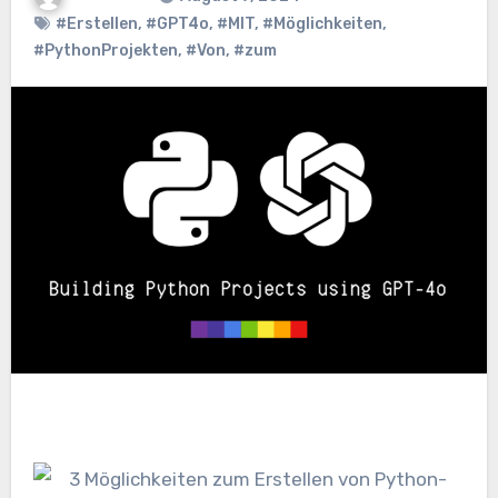
#Erstellen
,
#GPT4o
,
#MIT
,
#Möglichkeiten
,
#PythonProjekten
,
#Von
,
#zum