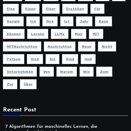
Eine
Einen
Einer
Erstellen
Für
Google
Ich
Ihre
Ist
Jahr
Kann
Können
Lernen
LLMs
Man
MIT
MITNachrichten
Nachrichten
Neue
Nicht
Python
Sich
Sie
Sind
Und
Unternehmen
Von
Warum
Wie
Zum
Zur
Über
Recent Post
7 Algorithmen für maschinelles Lernen, die