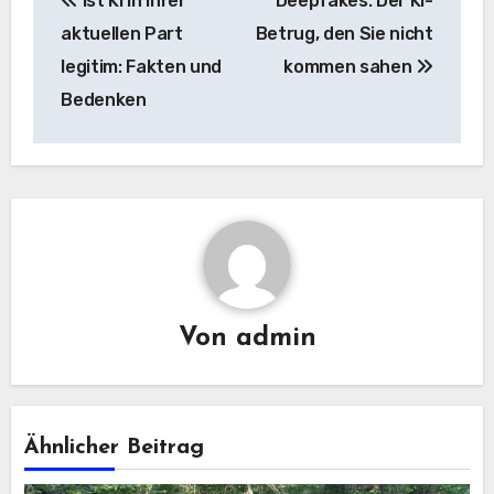
Ist KI in ihrer
Deepfakes: Der KI-
Navigation
aktuellen Part
Betrug, den Sie nicht
legitim: Fakten und
kommen sahen
Bedenken
Von
admin
Ähnlicher Beitrag