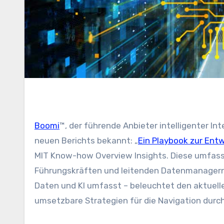
Boomi
™, der führende Anbieter intelligenter In
neuen Berichts bekannt: „
Ein Playbook zur Entw
MIT Know-how Overview Insights. Diese umfass
Führungskräften und leitenden Datenmanagern
Daten und KI umfasst – beleuchtet den aktuell
umsetzbare Strategien für die Navigation durch