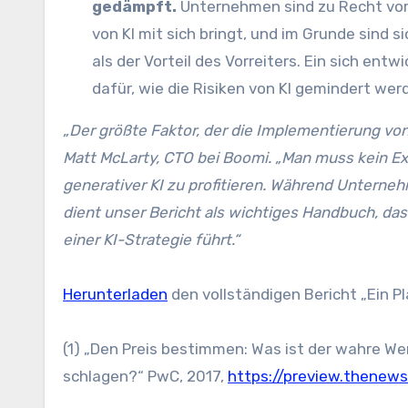
gedämpft.
Unternehmen sind zu Recht vors
von KI mit sich bringt, und im Grunde sind si
als der Vorteil des Vorreiters. Ein sich en
dafür, wie die Risiken von KI gemindert wer
„Der größte Faktor, der die Implementierung von 
Matt McLarty, CTO bei Boomi. „Man muss kein Exp
generativer KI zu profitieren. Während Unterne
dient unser Bericht als wichtiges Handbuch, da
einer KI-Strategie führt.“
Herunterladen
den vollständigen Bericht „Ein Pl
(1) „Den Preis bestimmen: Was ist der wahre We
schlagen?“ PwC, 2017,
https://preview.thene