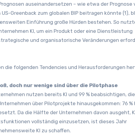
Prognosen auseinandersetzen – wie etwa der Prognose 
en US-Greenback zum globalen BIP beitragen könnte (1), b
ensweiten Einführung große Hürden bestehen. So nutzt
nternehmen KI, um ein Produkt oder eine Dienstleistung
strategische und organisatorische Veränderungen erford
en die folgenden Tendencies und Herausforderungen her
roß, doch nur wenige sind über die Pilotphase
ernehmen nutzen bereits KI und 99 % beabsichtigen, die
e Unternehmen über Pilotprojekte hinausgekommen: 76 %
ngesetzt. Da die Hälfte der Unternehmen davon ausgeht, K
tsfunktionen vollständig einzusetzen, ist dieses Jahr
nehmensweite KI zu schaffen.