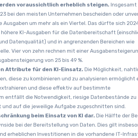
erden voraussichtlich erheblich steigen.
Insgesamt
023 bei den meisten Unternehmen bescheiden oder unve
 Ausgaben um mehr als ein Viertel. Das dürfte sich 202
höhere KI-Ausgaben für die Datenbereitschaft (einschli
und Datenqualität) und in angrenzenden Bereichen wie
lle. Vier von zehn rechnen mit einer Ausgabensteigeru
usgabensteigerung von 25 bis 49 %.
en Attribute für den KI-Einsatz.
Die Möglichkeit, nahtl
en, diese zu kombinieren und zu analysieren
ermöglicht 
xtrahieren und diese effektiv auf bestimmte
entfällt die Notwendigkeit, riesige Datenbestände zu
t und auf die jeweilige Aufgabe zugeschnitten sind.
schränkung beim Einsatz von KI dar.
Die Hälfte der B
side bei der Bereitstellung von Daten. Dies gilt insbes
 erheblichen Investitionen in die vorhandene IT-Infrast