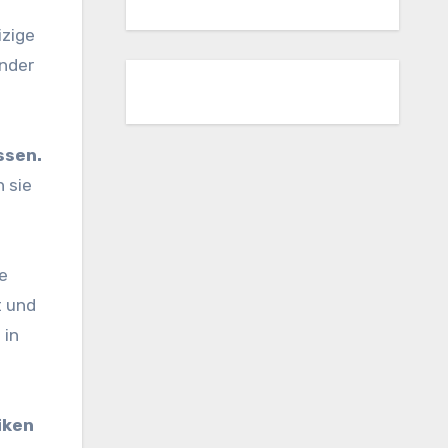
izige
ender
ssen.
 sie
e
t und
 in
iken