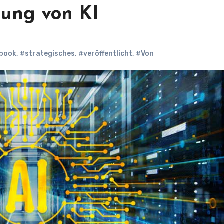
rung von KI
book
,
#strategisches
,
#veröffentlicht
,
#Von