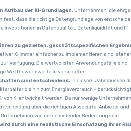
en Aufbau der KI-Grundlagen.
Unternehmen, die ehrge
llen fest, dass die richtige Datengrundlage von entscheid
 Investitionen in Datenqualität, Datenliquidität und IT-
hren zu gezielten, geschäftsspezifischen Ergebni
iver KI immer einfacher zu implementieren sind, stehen
ur Verfügung. Die wertvollsten Anwendungsfälle sind
ige Wettbewerbsvorteile verschaffen.
schaften sind entscheidend.
In diesem Jahr müssen di
 Mitarbeiter bis hin zum Energieverbrauch – berücksichtig
OI von KI entwickelt werden. Da nur wenige Unternehmen
Entscheidung über die richtigen Associate, Anbieter und
en Unternehmen von entscheidender Bedeutung sein.
wird durch eine realistische Einschätzung ihrer Ris