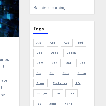
Machine Learning
Tags
Als
Auf
Aus
Bei
Das
Data
Daten
eines
Dem
Den
Der
Des
mit
Die
Ein
Eine
Einen
rn zu
Einer
Erstellen
Für
et
Google
Ich
Ihre
enz.
Ist
Jahr
Kann