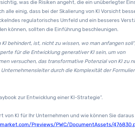
ichtig, was die Risiken angeht, die ein unüberlegter Ein
ch alle einig, dass bei der Skalierung von KI Vorsicht besse
twickelndes regulatorisches Umfeld und ein besseres Vers
den können, sollten die Einführung beschleunigen.
KI behindert, ist, nicht zu wissen, wo man anfangen soll“
erte für die Entwicklung generativer KI sein, um von
hmen versuchen, das transformative Potenzial von KI zu n
s Unternehmensleiter durch die Komplexität der Formulie
aybook zur Entwicklung einer KI-Strategie“.
rt von KI für Ihr Unternehmen und wie können Sie daraus
wsmarket.com/Previews/PWC/DocumentAssets/476830.