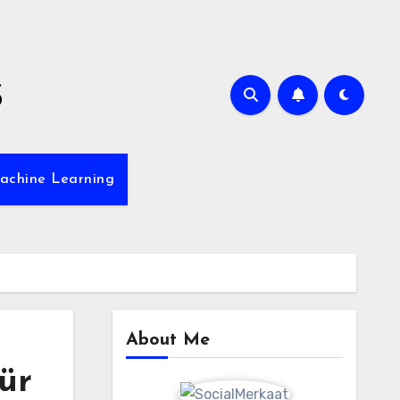
s
achine Learning
About Me
ür