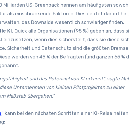
 Milliarden US-Greenback nennen am häufigsten sowohl
tur als einschränkende Faktoren. Dies deutet darauf hin
rwalten, das Downside wesentlich schwieriger finden.
ie KI.
Quick alle Organisationen (98 %) geben an, dass s
KI einzusetzen, wenn dies sicherstellt, dass sie diese sic
ce, Sicherheit und Datenschutz sind die größten Bremse
 Diese werden von 45 % der Befragten (und ganzen 65 % d
genannt.
gsfähigkeit und das Potenzial von KI erkannt“, sagte Mat
 diese Unternehmen von kleinen Pilotprojekten zu einer
em Maßstab übergehen.“
e
“ kann bei den nächsten Schritten einer KI-Reise helfen
ng: