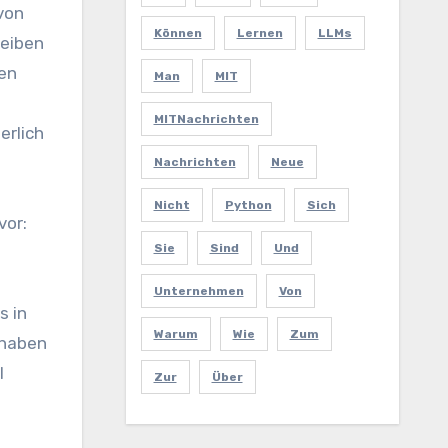
von
Können
Lernen
LLMs
leiben
en
Man
MIT
MITNachrichten
erlich
Nachrichten
Neue
Nicht
Python
Sich
vor:
Sie
Sind
Und
Unternehmen
Von
s in
Warum
Wie
Zum
 haben
I
Zur
Über