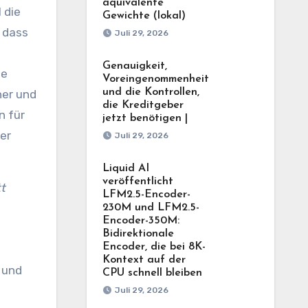
äquivalente
 die
Gewichte (lokal)
, dass
Juli 29, 2026
Genauigkeit,
ie
Voreingenommenheit
und die Kontrollen,
her und
die Kreditgeber
n für
jetzt benötigen |
er
Juli 29, 2026
Liquid AI
veröffentlicht
t
LFM2.5-Encoder-
230M und LFM2.5-
Encoder-350M:
Bidirektionale
Encoder, die bei 8K-
Kontext auf der
 und
CPU schnell bleiben
Juli 29, 2026