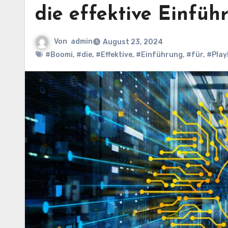
die effektive Einfüh
Von
admin
August 23, 2024
#Boomi
,
#die
,
#Effektive
,
#Einführung
,
#für
,
#Play