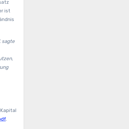
satz
r ist
tändnis
, sagte
utzen,
rung
 Kapital
pdf
.