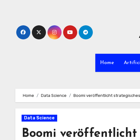
Zum
Inhalt
springen
Home
Artific
Home
Data Science
Boomi veröffentlicht strategisches
Data Science
Boomi veröffentlicht