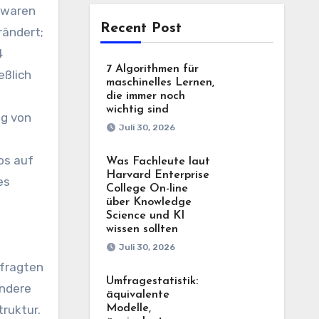
 waren
Recent Post
rändert;
4
7 Algorithmen für
eßlich
maschinelles Lernen,
die immer noch
wichtig sind
ng von
Juli 30, 2026
os auf
Was Fachleute laut
Harvard Enterprise
es
College On-line
über Knowledge
Science und KI
wissen sollten
Juli 30, 2026
efragten
Umfragestatistik:
ondere
äquivalente
Modelle,
ruktur.