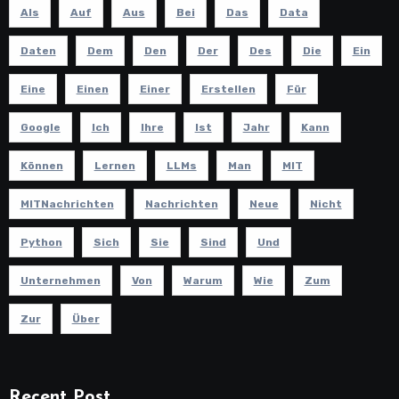
Als
Auf
Aus
Bei
Das
Data
Daten
Dem
Den
Der
Des
Die
Ein
Eine
Einen
Einer
Erstellen
Für
Google
Ich
Ihre
Ist
Jahr
Kann
Können
Lernen
LLMs
Man
MIT
MITNachrichten
Nachrichten
Neue
Nicht
Python
Sich
Sie
Sind
Und
Unternehmen
Von
Warum
Wie
Zum
Zur
Über
Recent Post