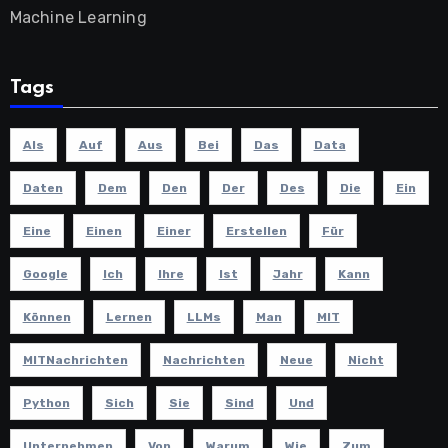
Machine Learning
Tags
Als
Auf
Aus
Bei
Das
Data
Daten
Dem
Den
Der
Des
Die
Ein
Eine
Einen
Einer
Erstellen
Für
Google
Ich
Ihre
Ist
Jahr
Kann
Können
Lernen
LLMs
Man
MIT
MITNachrichten
Nachrichten
Neue
Nicht
Python
Sich
Sie
Sind
Und
Unternehmen
Von
Warum
Wie
Zum