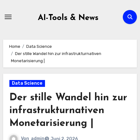
Zum
Inhalt
AI-Tools & News
springen
Home
Data Science
Der stille Wandel hin zur infrastrukturnativen
Monetarisierung |
Data Science
Der stille Wandel hin zur
infrastrukturnativen
Monetarisierung |
Von
admin
Juni 2, 2026