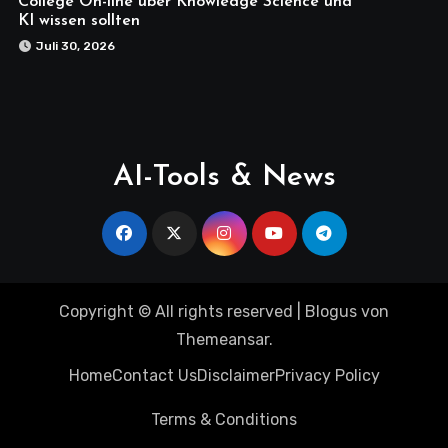
College On-line über Knowledge Science und
KI wissen sollten
Juli 30, 2026
AI-Tools & News
Copyright © All rights reserved
|
Blogus
von
Themeansar
.
Home
Contact Us
Disclaimer
Privacy Policy
Terms & Conditions