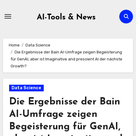
Zum
Inhalt
AI-Tools & News
springen
Home
Data Science
Die Ergebnisse der Bain AI-Umfrage zeigen Begeisterung
für GenAI, aber ist Imaginative and prescient AI der nächste
Growth?
Data Science
Die Ergebnisse der Bain
AI-Umfrage zeigen
Begeisterung für GenAI,