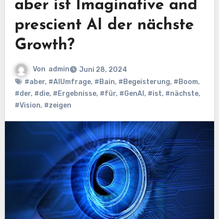
aber ist Imaginative and
prescient AI der nächste
Growth?
Von
admin
Juni 28, 2024
#aber
,
#AIUmfrage
,
#Bain
,
#Begeisterung
,
#Boom
,
#der
,
#die
,
#Ergebnisse
,
#für
,
#GenAI
,
#ist
,
#nächste
,
#Vision
,
#zeigen