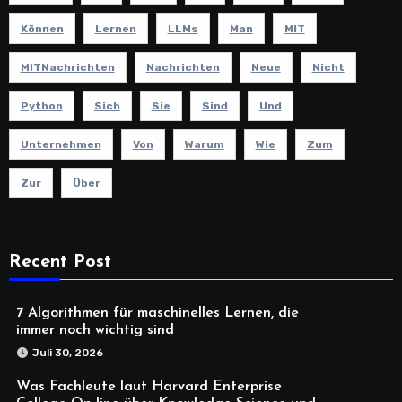
Können
Lernen
LLMs
Man
MIT
MITNachrichten
Nachrichten
Neue
Nicht
Python
Sich
Sie
Sind
Und
Unternehmen
Von
Warum
Wie
Zum
Zur
Über
Recent Post
7 Algorithmen für maschinelles Lernen, die
immer noch wichtig sind
Juli 30, 2026
Was Fachleute laut Harvard Enterprise