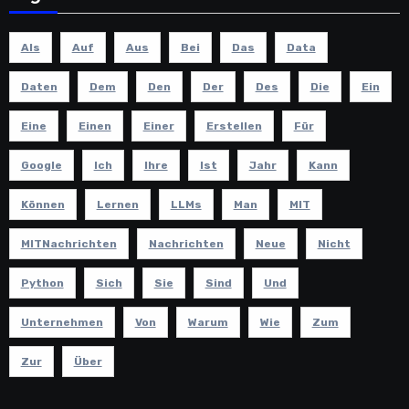
Als
Auf
Aus
Bei
Das
Data
Daten
Dem
Den
Der
Des
Die
Ein
Eine
Einen
Einer
Erstellen
Für
Google
Ich
Ihre
Ist
Jahr
Kann
Können
Lernen
LLMs
Man
MIT
MITNachrichten
Nachrichten
Neue
Nicht
Python
Sich
Sie
Sind
Und
Unternehmen
Von
Warum
Wie
Zum
Zur
Über